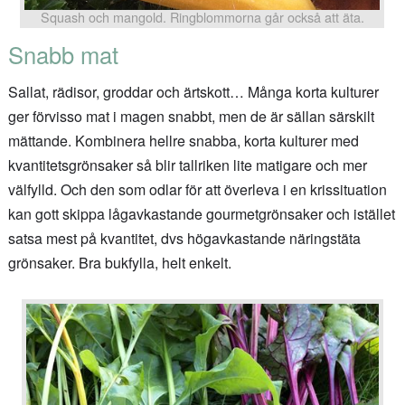
Squash och mangold. Ringblommorna går också att äta.
Snabb mat
Sallat, rädisor, groddar och ärtskott… Många korta kulturer
ger förvisso mat i magen snabbt, men de är sällan särskilt
mättande. Kombinera hellre snabba, korta kulturer med
kvantitetsgrönsaker så blir tallriken lite matigare och mer
välfylld. Och den som odlar för att överleva i en krissituation
kan gott skippa lågavkastande gourmetgrönsaker och istället
satsa mest på kvantitet, dvs högavkastande näringstäta
grönsaker. Bra bukfylla, helt enkelt.