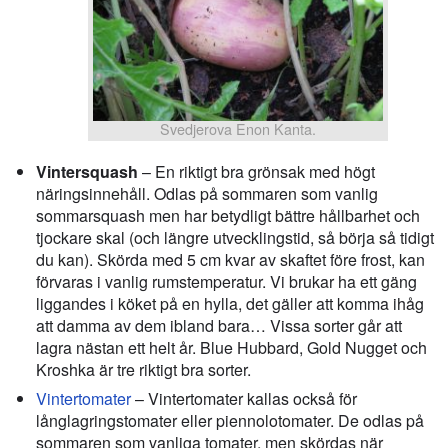
Svedjerova Enon Kanta.
Vintersquash
– En riktigt bra grönsak med högt
näringsinnehåll. Odlas på sommaren som vanlig
sommarsquash men har betydligt bättre hållbarhet och
tjockare skal (och längre utvecklingstid, så börja så tidigt
du kan). Skörda med 5 cm kvar av skaftet före frost, kan
förvaras i vanlig rumstemperatur. Vi brukar ha ett gäng
liggandes i köket på en hylla, det gäller att komma ihåg
att damma av dem ibland bara… Vissa sorter går att
lagra nästan ett helt år. Blue Hubbard, Gold Nugget och
Kroshka är tre riktigt bra sorter.
Vintertomater
– Vintertomater kallas också för
långlagringstomater eller piennolotomater. De odlas på
sommaren som vanliga tomater, men skördas när