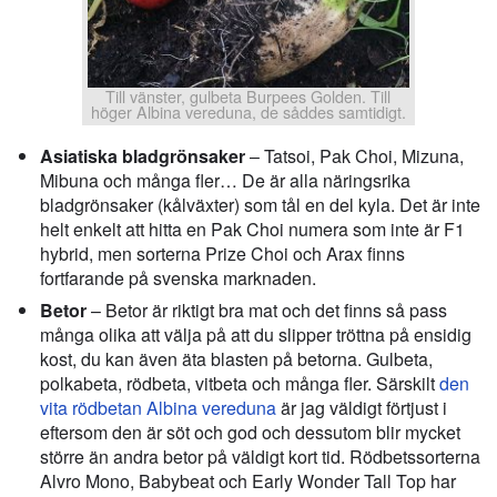
Till vänster, gulbeta Burpees Golden. Till
höger Albina vereduna, de såddes samtidigt.
Asiatiska bladgrönsaker
– Tatsoi, Pak Choi, Mizuna,
Mibuna och många fler… De är alla näringsrika
bladgrönsaker (kålväxter) som tål en del kyla. Det är inte
helt enkelt att hitta en Pak Choi numera som inte är F1
hybrid, men sorterna Prize Choi och Arax finns
fortfarande på svenska marknaden.
Betor
– Betor är riktigt bra mat och det finns så pass
många olika att välja på att du slipper tröttna på ensidig
kost, du kan även äta blasten på betorna. Gulbeta,
polkabeta, rödbeta, vitbeta och många fler. Särskilt
den
vita rödbetan Albina vereduna
är jag väldigt förtjust i
eftersom den är söt och god och dessutom blir mycket
större än andra betor på väldigt kort tid. Rödbetssorterna
Alvro Mono, Babybeat och Early Wonder Tall Top har