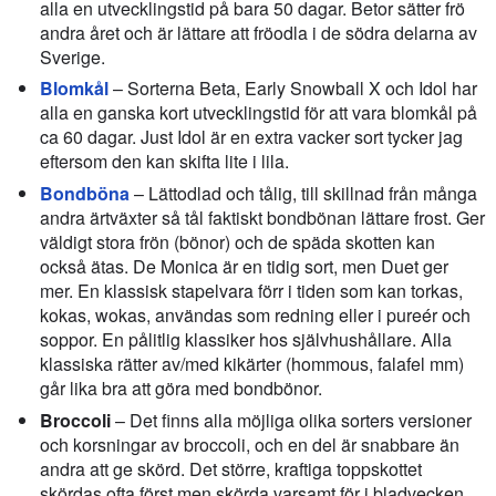
alla en utvecklingstid på bara 50 dagar. Betor sätter frö
andra året och är lättare att fröodla i de södra delarna av
Sverige.
Blomkål
– Sorterna Beta, Early Snowball X och Idol har
alla en ganska kort utvecklingstid för att vara blomkål på
ca 60 dagar. Just Idol är en extra vacker sort tycker jag
eftersom den kan skifta lite i lila.
Bondböna
– Lättodlad och tålig, till skillnad från många
andra ärtväxter så tål faktiskt bondbönan lättare frost. Ger
väldigt stora frön (bönor) och de späda skotten kan
också ätas. De Monica är en tidig sort, men Duet ger
mer. En klassisk stapelvara förr i tiden som kan torkas,
kokas, wokas, användas som redning eller i pureér och
soppor. En pålitlig klassiker hos självhushållare. Alla
klassiska rätter av/med kikärter (hommous, falafel mm)
går lika bra att göra med bondbönor.
Broccoli
– Det finns alla möjliga olika sorters versioner
och korsningar av broccoli, och en del är snabbare än
andra att ge skörd. Det större, kraftiga toppskottet
skördas ofta först men skörda varsamt för i bladvecken