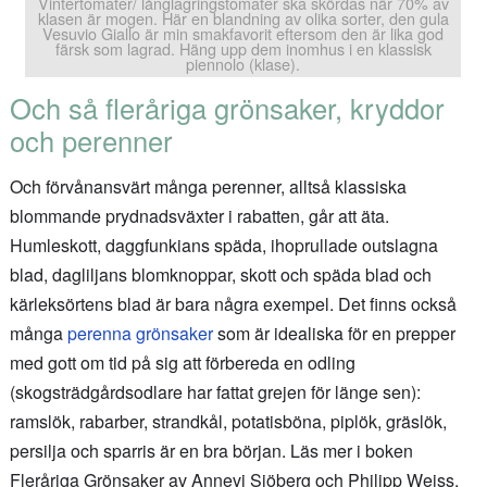
Vintertomater/ långlagringstomater ska skördas när 70% av
klasen är mogen. Här en blandning av olika sorter, den gula
Vesuvio Giallo är min smakfavorit eftersom den är lika god
färsk som lagrad. Häng upp dem inomhus i en klassisk
piennolo (klase).
Och så fleråriga grönsaker, kryddor
och perenner
Och förvånansvärt många perenner, alltså klassiska
blommande prydnadsväxter i rabatten, går att äta.
Humleskott, daggfunkians späda, ihoprullade outslagna
blad, dagliljans blomknoppar, skott och späda blad och
kärleksörtens blad är bara några exempel. Det finns också
många
perenna grönsaker
som är idealiska för en prepper
med gott om tid på sig att förbereda en odling
(skogsträdgårdsodlare har fattat grejen för länge sen):
ramslök, rabarber, strandkål, potatisböna, piplök, gräslök,
persilja och sparris är en bra början. Läs mer i boken
Fleråriga Grönsaker av Annevi Sjöberg och Philipp Weiss.