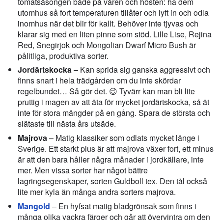
tomatsäsongen både på våren och hösten: ha dem
utomhus så fort temperaturen tillåter och lyft in och odla
inomhus när det blir för kallt. Behöver inte tjyvas och
klarar sig med en liten pinne som stöd. Lille Lise, Rejina
Red, Snegirjok och Mongolian Dwarf Micro Bush är
pålitliga, produktiva sorter.
Jordärtskocka
– Kan sprida sig ganska aggressivt och
finns snart i hela trädgården om du inte skördar
regelbundet… Så gör det. 😉 Tyvärr kan man bli lite
pruttig i magen av att äta för mycket jordärtskocka, så ät
inte för stora mängder på en gång. Spara de största och
slätaste till nästa års utsäde.
Majrova
– Matig klassiker som odlats mycket länge i
Sverige. Ett starkt plus är att majrova växer fort, ett minus
är att den bara håller några månader i jordkällare, inte
mer. Men vissa sorter har något bättre
lagringsegenskaper, sorten Guldboll tex. Den tål också
lite mer kyla än många andra sorters majrova.
Mangold
– En hyfsat matig bladgrönsak som finns i
många olika vackra färger och går att övervintra om den