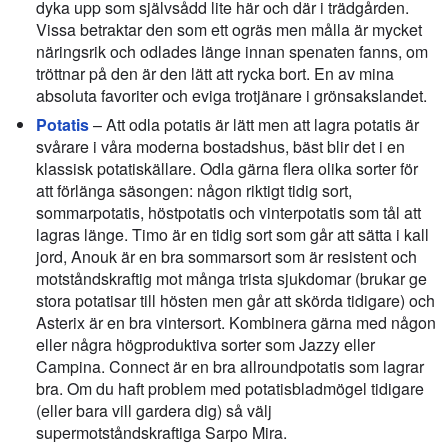
dyka upp som självsådd lite här och där i trädgården.
Vissa betraktar den som ett ogräs men målla är mycket
näringsrik och odlades länge innan spenaten fanns, om
tröttnar på den är den lätt att rycka bort. En av mina
absoluta favoriter och eviga trotjänare i grönsakslandet.
Potatis
– Att odla potatis är lätt men att lagra potatis är
svårare i våra moderna bostadshus, bäst blir det i en
klassisk potatiskällare. Odla gärna flera olika sorter för
att förlänga säsongen: någon riktigt tidig sort,
sommarpotatis, höstpotatis och vinterpotatis som tål att
lagras länge. Timo är en tidig sort som går att sätta i kall
jord, Anouk är en bra sommarsort som är resistent och
motståndskraftig mot många trista sjukdomar (brukar ge
stora potatisar till hösten men går att skörda tidigare) och
Asterix är en bra vintersort. Kombinera gärna med någon
eller några högproduktiva sorter som Jazzy eller
Campina. Connect är en bra allroundpotatis som lagrar
bra. Om du haft problem med potatisbladmögel tidigare
(eller bara vill gardera dig) så välj
supermotståndskraftiga Sarpo Mira.