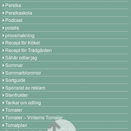
Persika
Persikaskola
Podcast
potatis
provsmakning
Recept för Köket
Recept för Trädgården
Såhär odlar jag
Sommar
Sommarblommor
Sortguide
Sponsrat av reklam
Stenfrukter
Tankar om odling
Tomater
Tomater – Vinterns Tomater
Tomatplan
Go Top