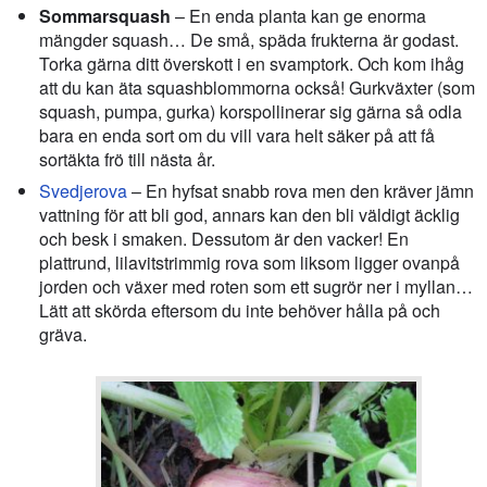
Sommarsquash
– En enda planta kan ge enorma
mängder squash… De små, späda frukterna är godast.
Torka gärna ditt överskott i en svamptork. Och kom ihåg
att du kan äta squashblommorna också! Gurkväxter (som
squash, pumpa, gurka) korspollinerar sig gärna så odla
bara en enda sort om du vill vara helt säker på att få
sortäkta frö till nästa år.
Svedjerova
– En hyfsat snabb rova men den kräver jämn
vattning för att bli god, annars kan den bli väldigt äcklig
och besk i smaken. Dessutom är den vacker! En
plattrund, lilavitstrimmig rova som liksom ligger ovanpå
jorden och växer med roten som ett sugrör ner i myllan…
Lätt att skörda eftersom du inte behöver hålla på och
gräva.