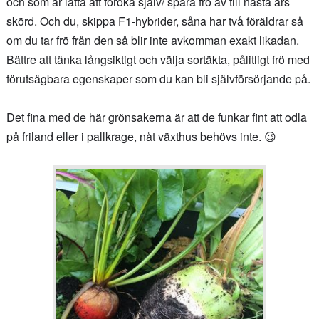
och som är lätta att föröka själv/ spara frö av till nästa års
skörd. Och du, skippa F1-hybrider, såna har två föräldrar så
om du tar frö från den så blir inte avkomman exakt likadan.
Bättre att tänka långsiktigt och välja sortäkta, pålitligt frö med
förutsägbara egenskaper som du kan bli självförsörjande på.
Det fina med de här grönsakerna är att de funkar fint att odla
på friland eller i pallkrage, nåt växthus behövs inte. 😉