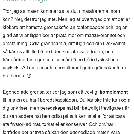
Tror jag att maten kommer att ta slut i mataffärerna inom
kort? Nej, det tror jag inte. Men jag är övertygad om att det är
klokare att hamstra grönsaksfrö än toalettpapper och jag är
glad att vi äntligen börjar prata mer om matsuveränitet och
omställning. Odla grannsämja, ditt lugn och din livskvalitet
så känns allt lite bättre i den sociala isoleringen, och
trädgårdsarbete gör ju att vi mår bättre både fysiskt och
psykiskt. Att det dessutom resulterar i goda grönsaker är en
bra bonus. 😉
Egenodlade grönsaker ser jag som ett trevligt
komplement
till maten du har i beredskapslådan. Du kanske inte kan odla
dig ur krisen men beredskapsmat blir betydligt trevligare när
du kan addera nåt hemodlat på tallriken istället för att bara
äta frystorkad mat, torkat eller konserver. Och om/när
förråden börjar tryta så kan den egenodlade maten vara