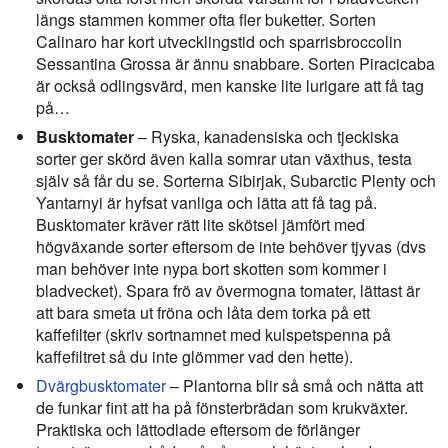
längs stammen kommer ofta fler buketter. Sorten
Calinaro har kort utvecklingstid och sparrisbroccolin
Sessantina Grossa är ännu snabbare. Sorten Piracicaba
är också odlingsvärd, men kanske lite lurigare att få tag
på…
Busktomater
– Ryska, kanadensiska och tjeckiska
sorter ger skörd även kalla somrar utan växthus, testa
själv så får du se. Sorterna Sibirjak, Subarctic Plenty och
Yantarnyi är hyfsat vanliga och lätta att få tag på.
Busktomater kräver rätt lite skötsel jämfört med
högväxande sorter eftersom de inte behöver tjyvas (dvs
man behöver inte nypa bort skotten som kommer i
bladvecket). Spara frö av övermogna tomater, lättast är
att bara smeta ut fröna och låta dem torka på ett
kaffefilter (skriv sortnamnet med kulspetspenna på
kaffefiltret så du inte glömmer vad den hette).
Dvärgbusktomater
– Plantorna blir så små och nätta att
de funkar fint att ha på fönsterbrädan som krukväxter.
Praktiska och lättodlade eftersom de förlänger