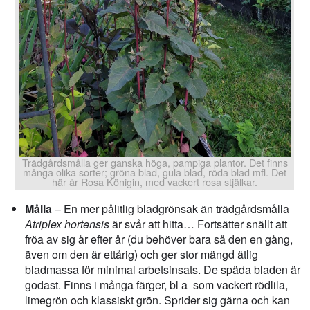
Trädgårdsmålla ger ganska höga, pampiga plantor. Det finns
många olika sorter; gröna blad, gula blad, röda blad mfl. Det
här är Rosa Königin, med vackert rosa stjälkar.
Målla
– En mer pålitlig bladgrönsak än trädgårdsmålla
Atriplex hortensis
är svår att hitta… Fortsätter snällt att
fröa av sig år efter år (du behöver bara så den en gång,
även om den är ettårig) och ger stor mängd ätlig
bladmassa för minimal arbetsinsats. De späda bladen är
godast. Finns i många färger, bl a som vackert rödlila,
limegrön och klassiskt grön. Sprider sig gärna och kan