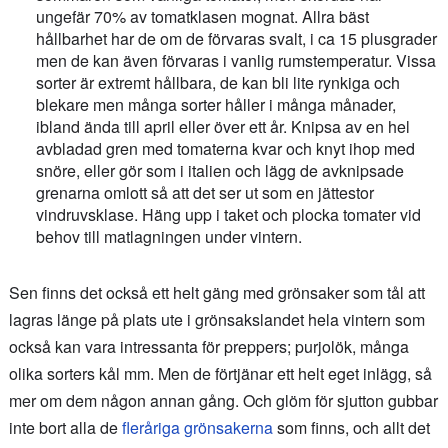
ungefär 70% av tomatklasen mognat. Allra bäst
hållbarhet har de om de förvaras svalt, i ca 15 plusgrader
men de kan även förvaras i vanlig rumstemperatur. Vissa
sorter är extremt hållbara, de kan bli lite rynkiga och
blekare men många sorter håller i många månader,
ibland ända till april eller över ett år. Knipsa av en hel
avbladad gren med tomaterna kvar och knyt ihop med
snöre, eller gör som i italien och lägg de avknipsade
grenarna omlott så att det ser ut som en jättestor
vindruvsklase. Häng upp i taket och plocka tomater vid
behov till matlagningen under vintern.
Sen finns det också ett helt gäng med grönsaker som tål att
lagras länge på plats ute i grönsakslandet hela vintern som
också kan vara intressanta för preppers; purjolök, många
olika sorters kål mm. Men de förtjänar ett helt eget inlägg, så
mer om dem någon annan gång. Och glöm för sjutton gubbar
inte bort alla de
fleråriga grönsakerna
som finns, och allt det