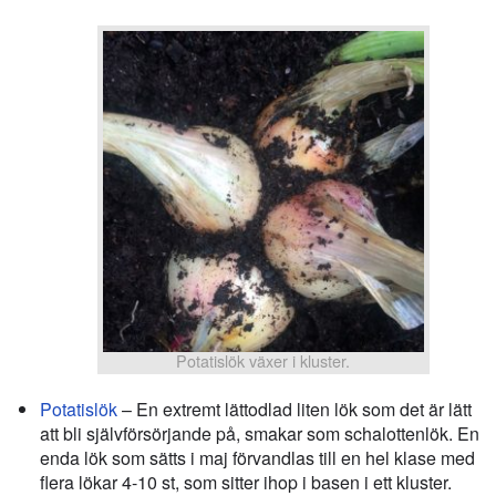
Potatislök växer i kluster.
Potatislök
– En extremt lättodlad liten lök som det är lätt
att bli självförsörjande på, smakar som schalottenlök. En
enda lök som sätts i maj förvandlas till en hel klase med
flera lökar 4-10 st, som sitter ihop i basen i ett kluster.