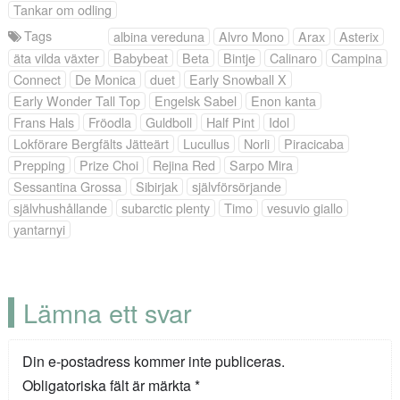
Tankar om odling
Tags
albina vereduna
Alvro Mono
Arax
Asterix
äta vilda växter
Babybeat
Beta
Bintje
Calinaro
Campina
Connect
De Monica
duet
Early Snowball X
Early Wonder Tall Top
Engelsk Sabel
Enon kanta
Frans Hals
Fröodla
Guldboll
Half Pint
Idol
Lokförare Bergfälts Jätteärt
Lucullus
Norli
Piracicaba
Prepping
Prize Choi
Rejina Red
Sarpo Mira
Sessantina Grossa
Sibirjak
självförsörjande
självhushållande
subarctic plenty
Timo
vesuvio giallo
yantarnyi
Lämna ett svar
Din e-postadress kommer inte publiceras.
Obligatoriska fält är märkta
*