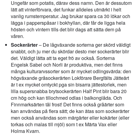
Ungefär som potatis, därav dess namn. Den är dessutom
lätt att vinterförvara, det funkar alldeles utmärkt i helt
vanlig rumstemperatur. Jag brukar spara ca 30 lökar och
lägga i papperspåsar i bokhyllan, där får de ligga hela
hösten och vintern tills det blir dags att sätta dem på
våren.
Sockerärter
– De lågväxande sorterna ger skörd väldigt
snabbt, och ju mer du skördar desto mer sockerärter blir
det. Väldigt lätta att ta eget frö av också. Sorterna
Engelsk Sabel och Norli är produktiva, men det finns
många kulturarvssorter som är mycket odlingsvärda: den
högväxande gråsockerärten Lokförare Bergfälts Jätteärt
är t ex mycket omtyckt pga sin bisarra jättestorlek, men
lilla supersnabba brytsockerärten Half Pint blir bara 20
cm hög och kan tillochmed odlas i balkonglåda. Och
Finnmarksärten tål frost! Det finns också gråärter som
kan användas på flera sätt; de kan ätas som sockerärter
men också användas som märgärter eller kokärter (eller
torkas och malas till mjöl) som t ex Märta Vax eller
Holma Kvarn.