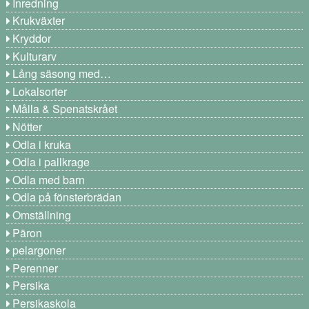
Inredning
Krukväxter
Kryddor
Kulturarv
Lång säsong med…
Lokalsorter
Målla & Spenatskrået
Nötter
Odla i kruka
Odla i pallkrage
Odla med barn
Odla på fönsterbrädan
Omställning
Päron
pelargoner
Perenner
Persika
Persikaskola