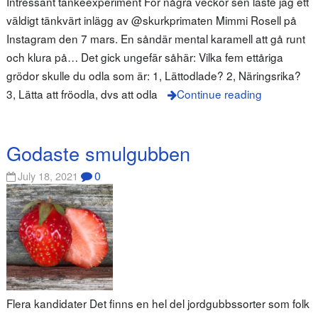
Intressant tankeexperiment För några veckor sen läste jag ett
väldigt tänkvärt inlägg av @skurkprimaten Mimmi Rosell på
Instagram den 7 mars. En såndär mental karamell att gå runt
och klura på… Det gick ungefär såhär: Vilka fem ettåriga
grödor skulle du odla som är: 1, Lättodlade? 2, Näringsrika?
3, Lätta att fröodla, dvs att odla
Continue reading
Godaste smulgubben
0
July 18, 2021
Flera kandidater Det finns en hel del jordgubbssorter som folk