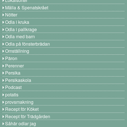
Lokalsorter
Målla & Spenatskrået
Nötter
Odla i kruka
Odla i pallkrage
Odla med barn
Odla på fönsterbrädan
Omställning
Päron
Perenner
Persika
Persikaskola
Podcast
potatis
provsmakning
Recept för Köket
Recept för Trädgården
Såhär odlar jag