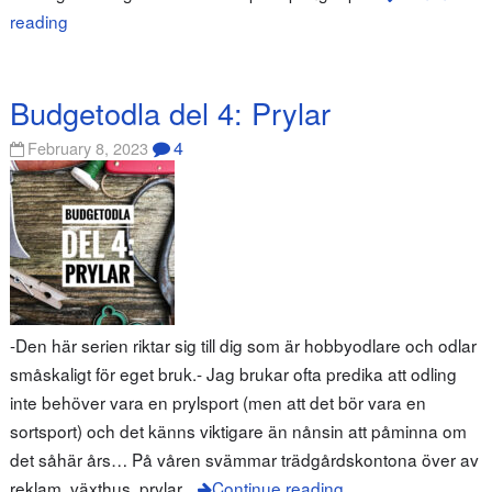
reading
Budgetodla del 4: Prylar
4
February 8, 2023
-Den här serien riktar sig till dig som är hobbyodlare och odlar
småskaligt för eget bruk.- Jag brukar ofta predika att odling
inte behöver vara en prylsport (men att det bör vara en
sortsport) och det känns viktigare än nånsin att påminna om
det såhär års… På våren svämmar trädgårdskontona över av
reklam, växthus, prylar
Continue reading