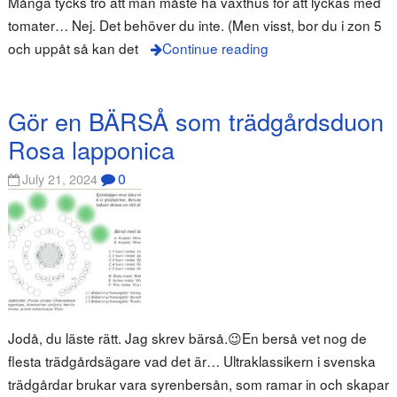
Många tycks tro att man måste ha växthus för att lyckas med
tomater… Nej. Det behöver du inte. (Men visst, bor du i zon 5
och uppåt så kan det
Continue reading
Gör en BÄRSÅ som trädgårdsduon
Rosa lapponica
0
July 21, 2024
Jodå, du läste rätt. Jag skrev bärså.😉En berså vet nog de
flesta trädgårdsägare vad det är… Ultraklassikern i svenska
trädgårdar brukar vara syrenbersån, som ramar in och skapar