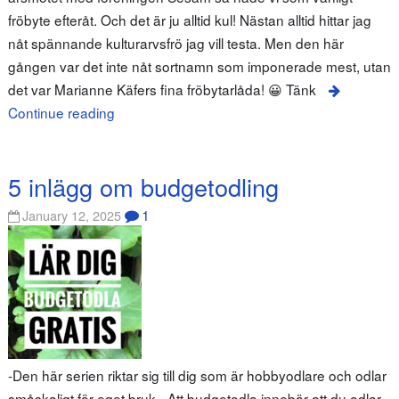
fröbyte efteråt. Och det är ju alltid kul! Nästan alltid hittar jag
nåt spännande kulturarvsfrö jag vill testa. Men den här
gången var det inte nåt sortnamn som imponerade mest, utan
det var Marianne Käfers fina fröbytarlåda! 😀 Tänk
Continue reading
5 inlägg om budgetodling
1
January 12, 2025
-Den här serien riktar sig till dig som är hobbyodlare och odlar
småskaligt för eget bruk.- Att budgetodla innebär att du odlar