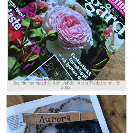
Jag blir intervjuad av Anni Jähde i Allers Trädgård nr 7 år
2022.