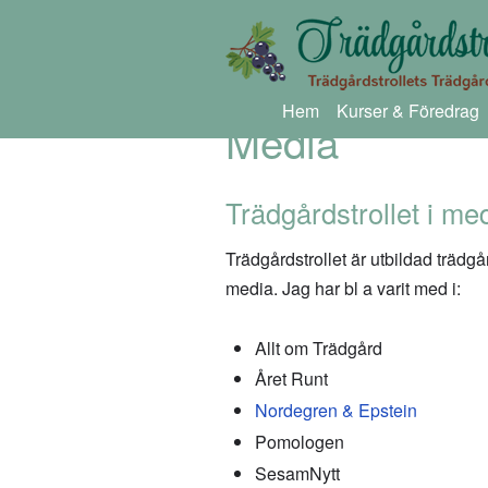
Hem
Kurser & Föredrag
Media
Trädgårdstrollet i me
Trädgårdstrollet är utbildad träd
media. Jag har bl a varit med i:
Allt om Trädgård
Året Runt
Nordegren & Epstein
Pomologen
SesamNytt