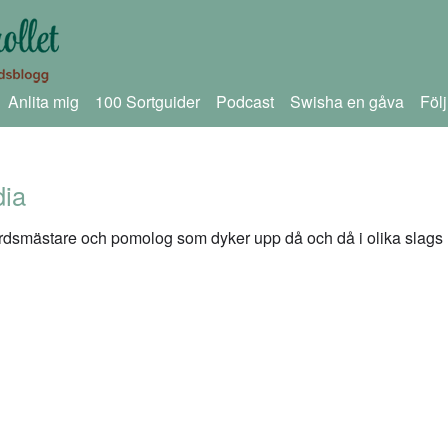
Anlita mig
100 Sortguider
Podcast
Swisha en gåva
Föl
dia
gårdsmästare och pomolog som dyker upp då och då i olika slags