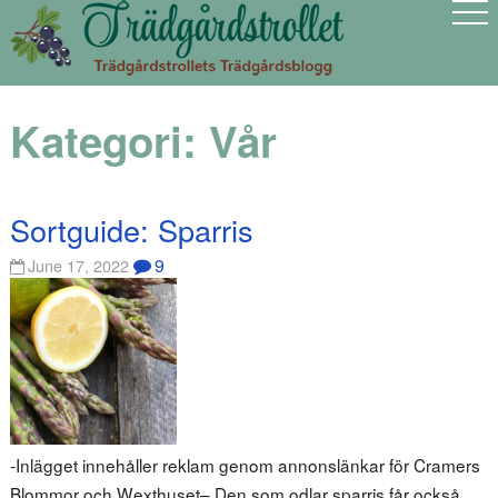
Kategori:
Vår
Sortguide: Sparris
9
June 17, 2022
-Inlägget innehåller reklam genom annonslänkar för Cramers
Blommor och Wexthuset– Den som odlar sparris får också