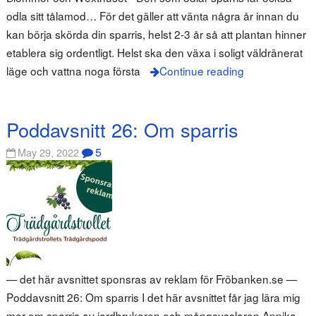
odla sitt tålamod… För det gäller att vänta några år innan du
kan börja skörda din sparris, helst 2-3 år så att plantan hinner
etablera sig ordentligt. Helst ska den växa i soligt väldränerat
läge och vattna noga första
Continue reading
Poddavsnitt 26: Om sparris
5
May 29, 2022
— det här avsnittet sponsras av reklam för Fröbanken.se —
Poddavsnitt 26: Om sparris I det här avsnittet får jag lära mig
mer om sparris av jordbrukaren och mångsysslaren Annika