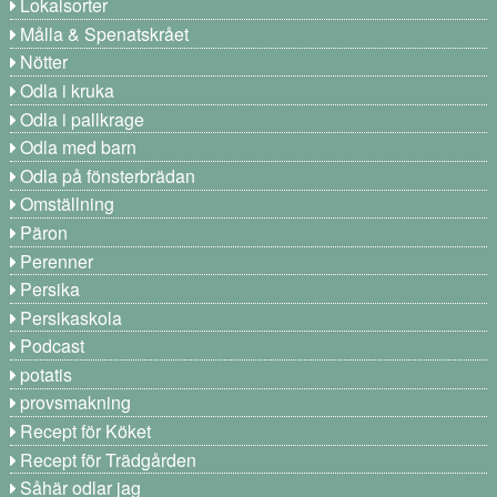
Lokalsorter
Målla & Spenatskrået
Nötter
Odla i kruka
Odla i pallkrage
Odla med barn
Odla på fönsterbrädan
Omställning
Päron
Perenner
Persika
Persikaskola
Podcast
potatis
provsmakning
Recept för Köket
Recept för Trädgården
Såhär odlar jag