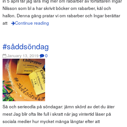
in 5 april får jag lära mig mer om rabarber av författaren Ingar
Nilsson som bl a har skrivit böcker om rabarber, kål och
hallon. Denna gång pratar vi om rabarber och Ingar berättar
att
Continue reading
#såddsöndag
0
January 13, 2019
Så och serieodla på söndagar: jämn skörd av det du äter
mest Jag blir ofta lite full i skratt när jag vintertid läser på
sociala medier hur mycket många längtar efter att