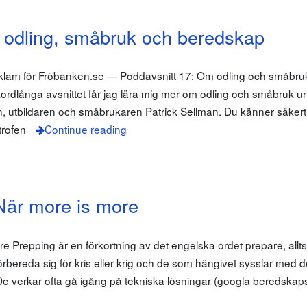
 odling, småbruk och beredskap
eklam för Fröbanken.se — Poddavsnitt 17: Om odling och småbruk
ordlånga avsnittet får jag lära mig mer om odling och småbruk ur 
, utbildaren och småbrukaren Patrick Sellman. Du känner säkert
trofen
Continue reading
När more is more
 Prepping är en förkortning av det engelska ordet prepare, allts
örbereda sig för kris eller krig och de som hängivet sysslar med 
De verkar ofta gå igång på tekniska lösningar (googla beredskaps-