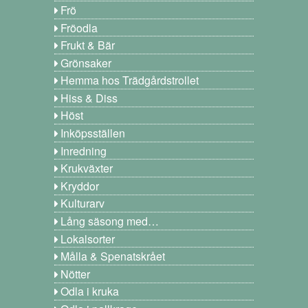
Frö
Fröodla
Frukt & Bär
Grönsaker
Hemma hos Trädgårdstrollet
Hiss & Diss
Höst
Inköpsställen
Inredning
Krukväxter
Kryddor
Kulturarv
Lång säsong med…
Lokalsorter
Målla & Spenatskrået
Nötter
Odla i kruka