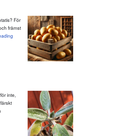
tatis? För
och främst
eading
ör inte,
färskt
n