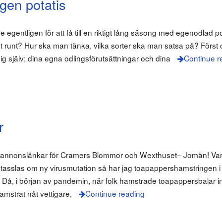
en potatis
gentligen för att få till en riktigt lång säsong med egenodlad po
et runt? Hur ska man tänka, vilka sorter ska man satsa på? Först 
dig själv; dina egna odlingsförutsättningar och dina
Continue r
r
m annonslänkar för Cramers Blommor och Wexthuset– Jomän! Varf
 tasslas om ny virusmutation så har jag toapappershamstringen i 
 Då, i början av pandemin, när folk hamstrade toapappersbalar i
strat nåt vettigare,
Continue reading