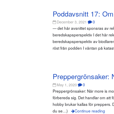
Poddavsnitt 17: Om
0
December 3, 2021
— det här avsnittet sponsras av r
beredskapsperspektiv I det här rek
beredskapsperspektiv av biodlaren
röst från podden I väntan på katas
Preppergrönsaker: 
0
May 1, 2020
Preppergrönsaker: När more is more
förbereda sig. Det handlar om att f
hobby brukar kallas för preppers. 
du se…)
Continue reading