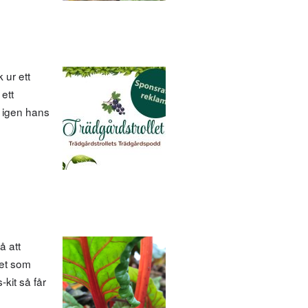
 ur ett
ett
 igen hans
å att
det som
kit så får