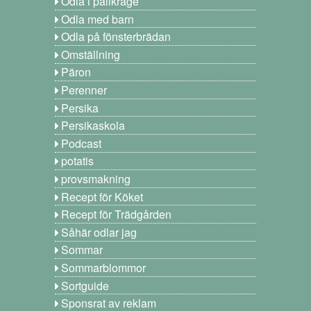
Odla i pallkrage
Odla med barn
Odla på fönsterbrädan
Omställning
Päron
Perenner
Persika
Persikaskola
Podcast
potatis
provsmakning
Recept för Köket
Recept för Trädgården
Såhär odlar jag
Sommar
Sommarblommor
Sortguide
Sponsrat av reklam