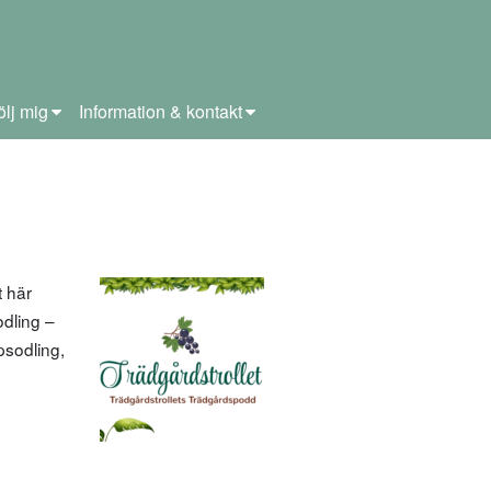
ölj mig
Information & kontakt
 här
odling –
psodling,