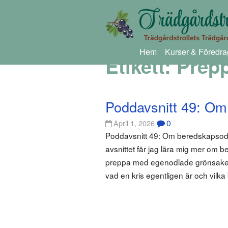
Hem
Kurser & Föredra
Etikett:
Prep
Poddavsnitt 49: Om
0
April 1, 2026
Poddavsnitt 49: Om beredskapsodl
avsnittet får jag lära mig mer om 
preppa med egenodlade grönsaker. V
vad en kris egentligen är och vilka