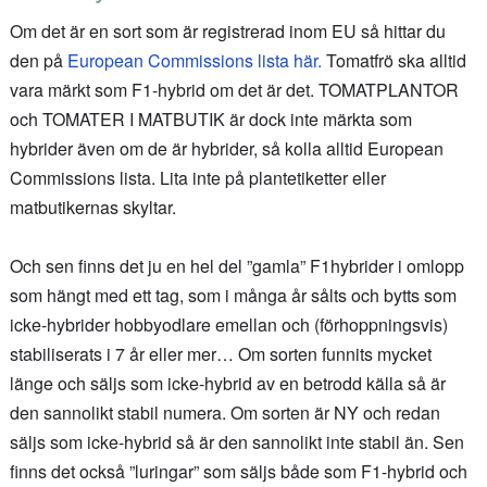
Om det är en sort som är registrerad inom EU så hittar du
den på
European Commissions lista här.
Tomatfrö ska alltid
vara märkt som F1-hybrid om det är det. TOMATPLANTOR
och TOMATER I MATBUTIK är dock inte märkta som
hybrider även om de är hybrider, så kolla alltid European
Commissions lista. Lita inte på plantetiketter eller
matbutikernas skyltar.
Och sen finns det ju en hel del ”gamla” F1hybrider i omlopp
som hängt med ett tag, som i många år sålts och bytts som
icke-hybrider hobbyodlare emellan och (förhoppningsvis)
stabiliserats i 7 år eller mer… Om sorten funnits mycket
länge och säljs som icke-hybrid av en betrodd källa så är
den sannolikt stabil numera. Om sorten är NY och redan
säljs som icke-hybrid så är den sannolikt inte stabil än. Sen
finns det också ”luringar” som säljs både som F1-hybrid och