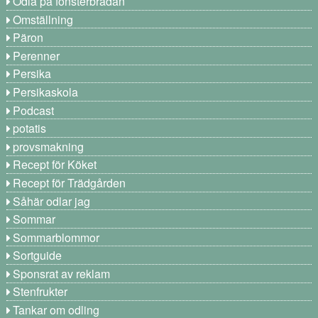
Odla på fönsterbrädan
Omställning
Päron
Perenner
Persika
Persikaskola
Podcast
potatis
provsmakning
Recept för Köket
Recept för Trädgården
Såhär odlar jag
Sommar
Sommarblommor
Sortguide
Sponsrat av reklam
Stenfrukter
Tankar om odling