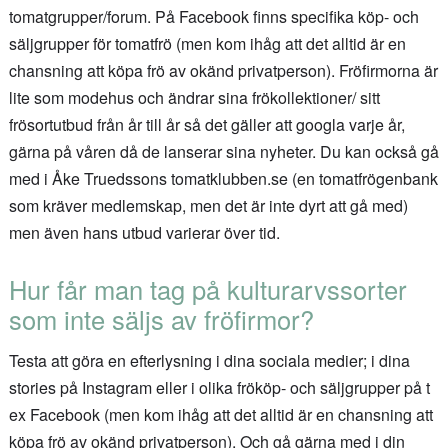
tomatgrupper/forum. På Facebook finns specifika köp- och
säljgrupper för tomatfrö (men kom ihåg att det alltid är en
chansning att köpa frö av okänd privatperson). Fröfirmorna är
lite som modehus och ändrar sina frökollektioner/ sitt
frösortutbud från år till år så det gäller att googla varje år,
gärna på våren då de lanserar sina nyheter. Du kan också gå
med i Åke Truedssons tomatklubben.se (en tomatfrögenbank
som kräver medlemskap, men det är inte dyrt att gå med)
men även hans utbud varierar över tid.
Hur får man tag på kulturarvssorter
som inte säljs av fröfirmor?
Testa att göra en efterlysning i dina sociala medier; i dina
stories på Instagram eller i olika frököp- och säljgrupper på t
ex Facebook (men kom ihåg att det alltid är en chansning att
köpa frö av okänd privatperson). Och gå gärna med i din