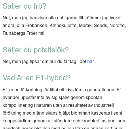
Säljer du frö?
Nej, men jag hänvisar ofta och gärna till fröfirmor jag tycker
är bra; bl a Fröbanken, Kinnekullefrö, Meraki Seeds, Nordfrö,
Runåbergs Fröer mfl.
Säljer du potatislök?
Nej, men jag tipsar om hur du får tag i det
här.
Vad är en F1-hybrid?
F1 är en förkortning för filial ett, dvs första generationen. F1
hybrider uppstår inte av sig självt genom spontan
korspollinering i naturen utan är resultatet av industriell
förökning med människans hjälp: blomman kastreras i sent
knoppstadium genom att ståndare och kronblad tas bort, sen
handpollineras pistillen med pollen från en annan sort. Vips