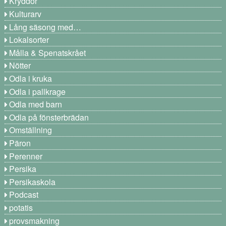
Kryddor
Kulturarv
Lång säsong med…
Lokalsorter
Målla & Spenatskrået
Nötter
Odla i kruka
Odla i pallkrage
Odla med barn
Odla på fönsterbrädan
Omställning
Päron
Perenner
Persika
Persikaskola
Podcast
potatis
provsmakning