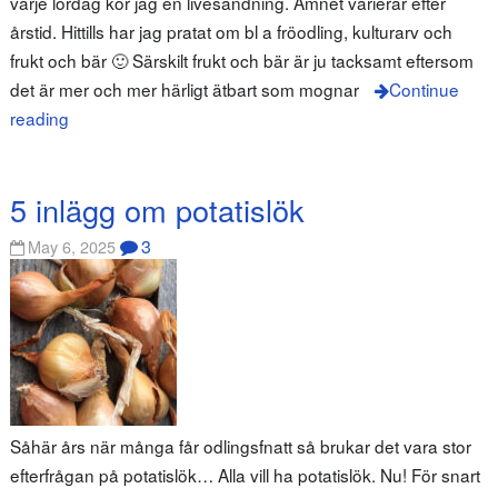
varje lördag kör jag en livesändning. Ämnet varierar efter
årstid. Hittills har jag pratat om bl a fröodling, kulturarv och
frukt och bär 🙂 Särskilt frukt och bär är ju tacksamt eftersom
det är mer och mer härligt ätbart som mognar
Continue
reading
5 inlägg om potatislök
3
May 6, 2025
Såhär års när många får odlingsfnatt så brukar det vara stor
efterfrågan på potatislök… Alla vill ha potatislök. Nu! För snart