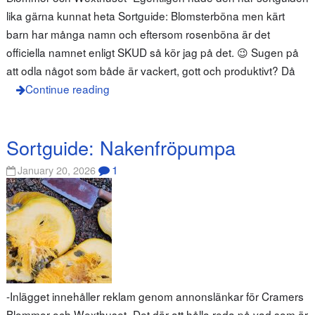
lika gärna kunnat heta Sortguide: Blomsterböna men kärt
barn har många namn och eftersom rosenböna är det
officiella namnet enligt SKUD så kör jag på det. 😉 Sugen på
att odla något som både är vackert, gott och produktivt? Då
Continue reading
Sortguide: Nakenfröpumpa
1
January 20, 2026
-Inlägget innehåller reklam genom annonslänkar för Cramers
Blommor och Wexthuset- Det där att hålla reda på vad som är