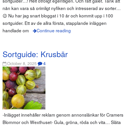
sortguider…! Helt otroligt egentligen. Och rätt galet. Tänk att
nån kan vara så orimligt nyfiken och intresserad av sorter…
😉 Nu har jag snart bloggat i 10 år och kommit upp i 100
sortguider. Ett av de allra första, stapplande inläggen
handlade om
Continue reading
Sortguide: Krusbär
4
October 8, 2025
-Inlägget innehåller reklam genom annonslänkar för Cramers
Blommor och Wexthuset- Gula, gröna, röda och vita… Släta