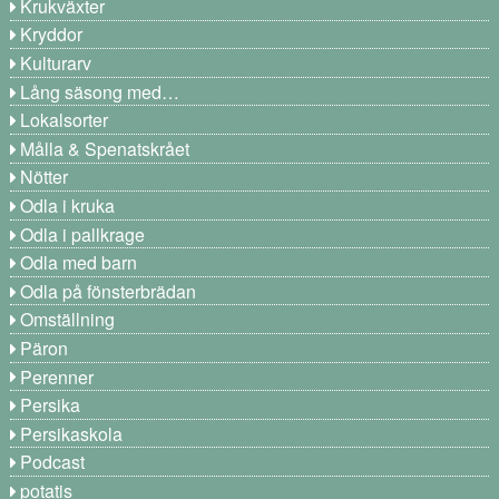
Krukväxter
Kryddor
Kulturarv
Lång säsong med…
Lokalsorter
Målla & Spenatskrået
Nötter
Odla i kruka
Odla i pallkrage
Odla med barn
Odla på fönsterbrädan
Omställning
Päron
Perenner
Persika
Persikaskola
Podcast
potatis