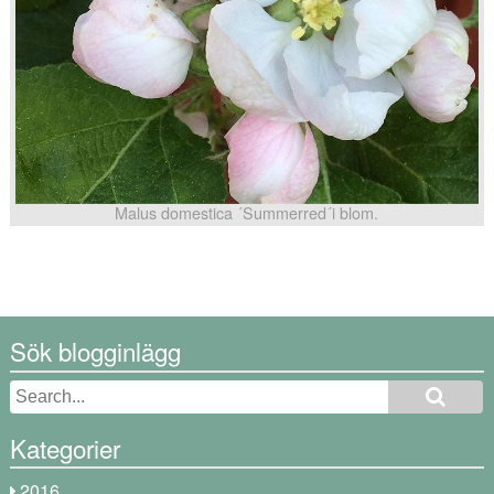
Malus domestica ´Summerred´i blom.
Sök blogginlägg
Kategorier
2016