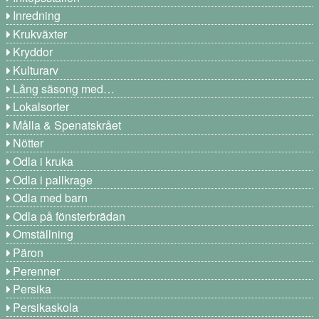
Inredning
Krukväxter
Kryddor
Kulturarv
Lång säsong med…
Lokalsorter
Målla & Spenatskrået
Nötter
Odla i kruka
Odla i pallkrage
Odla med barn
Odla på fönsterbrädan
Omställning
Päron
Perenner
Persika
Persikaskola