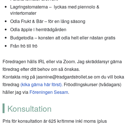
Lagringstomaterna – lyckas med piennolo &
vintertomater
Odla Frukt & Bär – för en lång säsong
Odla äpple i hemträdgården
Budgetodla – konsten att odla helt eller nästan gratis
Från frö till frö
Föredragen hålls IRL eller via Zoom. Jag skräddarsyr gärna
föredrag efter ditt behov om så önskas.
Kontakta mig på jasmine@tradgardstrollet.se om du vill boka
föredrag
(kika gärna här först).
Fröodlingskurser (tvådagars)
håller jag via
Föreningen Sesam
.
Konsultation
Pris för konsultation är 625 kr/timme inkl moms (plus