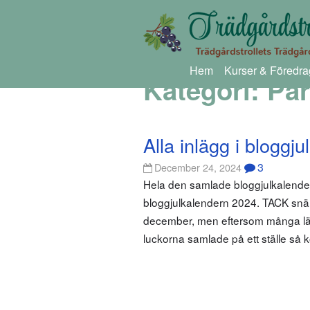
Hem
Kurser & Föredra
Kategori:
Pä
Alla inlägg i bloggj
3
December 24, 2024
Hela den samlade bloggjulkalendern
bloggjulkalendern 2024. TACK snäll
december, men eftersom många läsa
luckorna samlade på ett ställe så