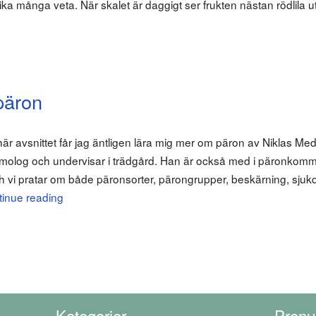
lika många veta. När skalet är daggigt ser frukten nästan rödlila u
päron
r avsnittet får jag äntligen lära mig mer om päron av Niklas Medi
olog och undervisar i trädgård. Han är också med i päronkommi
 vi pratar om både päronsorter, pärongrupper, beskärning, sju
inue reading
Kategorier
Prenu