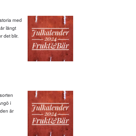
istoria med
år långt
 det blir.
nsorten
Ängö i
äden är