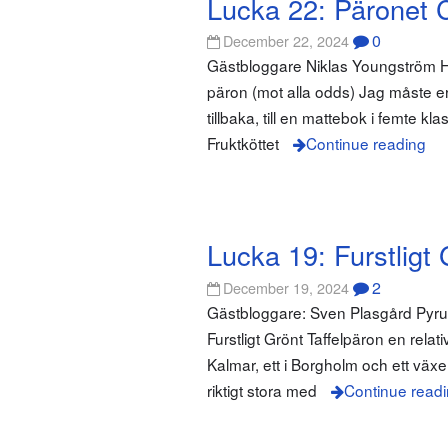
Lucka 22: Päronet C
0
December 22, 2024
Gästbloggare Niklas Youngström Ha
päron (mot alla odds) Jag måste erk
tillbaka, till en mattebok i femte kl
Fruktköttet
Continue reading
Lucka 19: Furstligt 
2
December 19, 2024
Gästbloggare: Sven Plasgård Pyrus 
Furstligt Grönt Taffelpäron en relati
Kalmar, ett i Borgholm och ett växe
riktigt stora med
Continue read