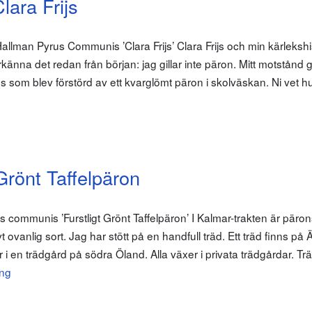
lara Frijs
llman Pyrus Communis ’Clara Frijs’ Clara Frijs och min kärleksh
änna det redan från början: jag gillar inte päron. Mitt motstånd g
ass som blev förstörd av ett kvarglömt päron i skolväskan. Ni vet hur
Grönt Taffelpäron
communis ’Furstligt Grönt Taffelpäron’ I Kalmar-trakten är päro
vt ovanlig sort. Jag har stött på en handfull träd. Ett träd finns på 
r i en trädgård på södra Öland. Alla växer i privata trädgårdar. Tr
ing