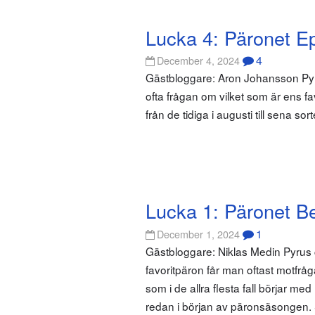
Lucka 4: Päronet E
4
December 4, 2024
Gästbloggare: Aron Johansson Pyr
ofta frågan om vilket som är ens fav
från de tidiga i augusti till sena so
Lucka 1: Päronet Be
1
December 1, 2024
Gästbloggare: Niklas Medin Pyrus
favoritpäron får man oftast motfrå
som i de allra flesta fall börjar m
redan i början av päronsäsongen