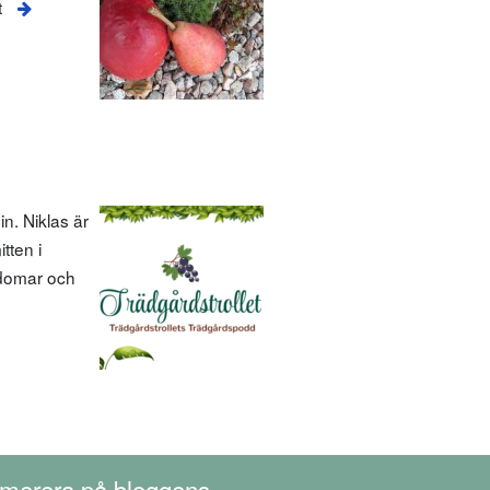
t
n. Niklas är
tten i
kdomar och
merera på bloggens