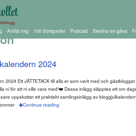
g
Anlita mig
100 Sortguider
Podcast
Swisha en gåva
F
ron
ulkalendern 2024
 2024 Ett JÄTTETACK till alla er som varit med och gästbloggat 
a ni för att ni ville vara med!❤️ Dessa inlägg släpptes ett om da
re uppskattar ett praktiskt samlingsinlägg av bloggjulkalender
 kommer
Continue reading