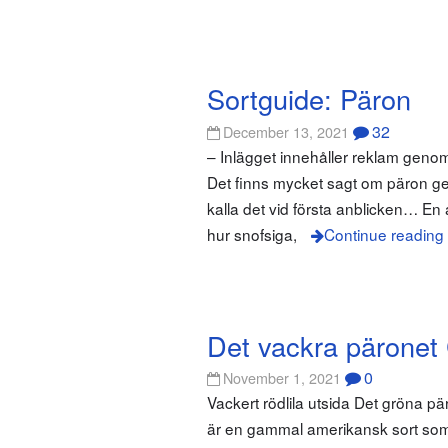
Sortguide: Päron
32
December 13, 2021
– Inlägget innehåller reklam gen
Det finns mycket sagt om päron ge
kalla det vid första anblicken… En 
hur snofsiga,
Continue reading
Det vackra päronet 
0
November 1, 2021
Vackert rödlila utsida Det gröna p
är en gammal amerikansk sort som k