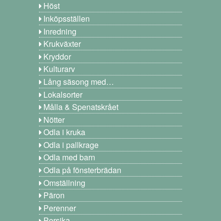
Höst
Inköpsställen
Inredning
Krukväxter
Kryddor
Kulturarv
Lång säsong med…
Lokalsorter
Målla & Spenatskrået
Nötter
Odla i kruka
Odla i pallkrage
Odla med barn
Odla på fönsterbrädan
Omställning
Päron
Perenner
Persika