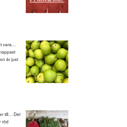
et vara…
knappast
on är just
r till… Det
r röd