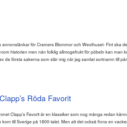
om annonslänkar för Cramers Blommor och Wexthuset- Fint ska d
nom historien men nån folklig allmogefrukt för pöbeln kan man 
av de första sakerna som slår mig när jag samlat sortnamn till pär
Clapp’s Röda Favorit
äronet Clapp’s Favorit är en klassiker som nog många redan känne
om till Sverige på 1800-talet. Men att det också finns en vacke