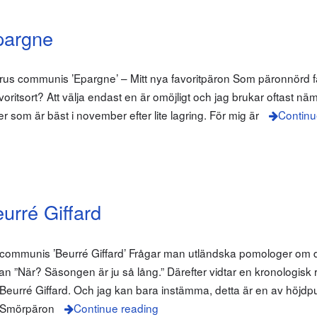
pargne
us communis ’Epargne’ – Mitt nya favoritpäron Som päronnörd få
oritsort? Att välja endast en är omöjligt och jag brukar oftast nä
rter som är bäst i november efter lite lagring. För mig är
Continu
urré Giffard
 communis ’Beurré Giffard’ Frågar man utländska pomologer om 
gan ”När? Säsongen är ju så lång.” Därefter vidtar en kronologisk
ed Beurré Giffard. Och jag kan bara instämma, detta är en av höjd
. Smörpäron
Continue reading