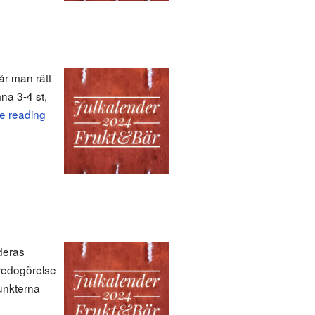
r man rätt
mna 3-4 st,
e reading
deras
 redogörelse
punkterna