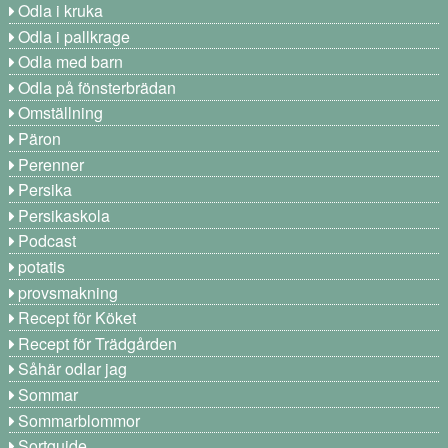
Odla i kruka
Odla i pallkrage
Odla med barn
Odla på fönsterbrädan
Omställning
Päron
Perenner
Persika
Persikaskola
Podcast
potatis
provsmakning
Recept för Köket
Recept för Trädgården
Såhär odlar jag
Sommar
Sommarblommor
Sortguide