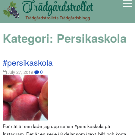
Kategori:
Persikaskola
#persikaskola
0
July 27, 2019
För nåt år sen lade jag upp serien #persikaskola på
Instagram. Det är en serie i 8 delar som i text, bild och korta