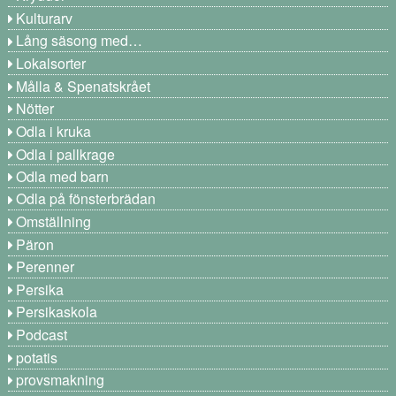
Kulturarv
Lång säsong med…
Lokalsorter
Målla & Spenatskrået
Nötter
Odla i kruka
Odla i pallkrage
Odla med barn
Odla på fönsterbrädan
Omställning
Päron
Perenner
Persika
Persikaskola
Podcast
potatis
provsmakning