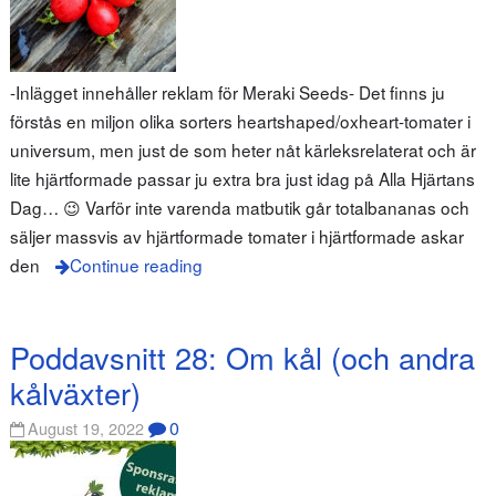
-Inlägget innehåller reklam för Meraki Seeds- Det finns ju
förstås en miljon olika sorters heartshaped/oxheart-tomater i
universum, men just de som heter nåt kärleksrelaterat och är
lite hjärtformade passar ju extra bra just idag på Alla Hjärtans
Dag… 😉 Varför inte varenda matbutik går totalbananas och
säljer massvis av hjärtformade tomater i hjärtformade askar
den
Continue reading
Poddavsnitt 28: Om kål (och andra
kålväxter)
0
August 19, 2022