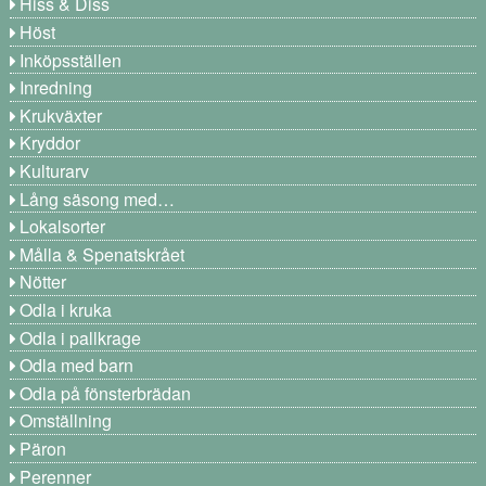
Hiss & Diss
Höst
Inköpsställen
Inredning
Krukväxter
Kryddor
Kulturarv
Lång säsong med…
Lokalsorter
Målla & Spenatskrået
Nötter
Odla i kruka
Odla i pallkrage
Odla med barn
Odla på fönsterbrädan
Omställning
Päron
Perenner