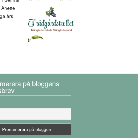
 Anette
nga års
merera på bloggens
sbrev