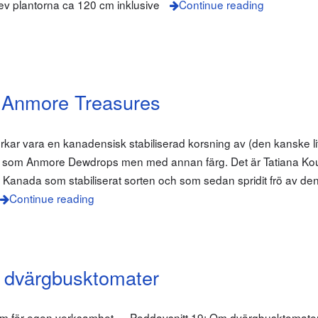
v plantorna ca 120 cm inklusive
Continue reading
 Anmore Treasures
rkar vara en kanadensisk stabiliserad korsning av (den kanske l
är som Anmore Dewdrops men med annan färg. Det är Tatiana K
 i Kanada som stabiliserat sorten och som sedan spridit frö av de
Continue reading
 dvärgbusktomater
klam för egen verksamhet — Poddavsnitt 19: Om dvärgbusktomater 