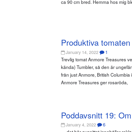
ca 90 cm bred. Hemma hos mig ble
Produktiva tomaten
1
January 14, 2022
Trevlig tomat Anmore Treasures ve
kända) Tumbler, så den är ungef
från just Anmore, British Columbia
Anmore Treasures ger rosaröda,
Poddavsnitt 19: Om
6
January 4, 2022
— det här avsnittet innehåller re