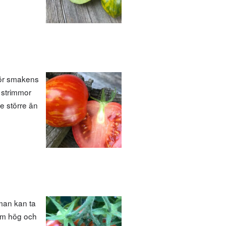
för smakens
 strimmor
e större än
 man kan ta
 cm hög och