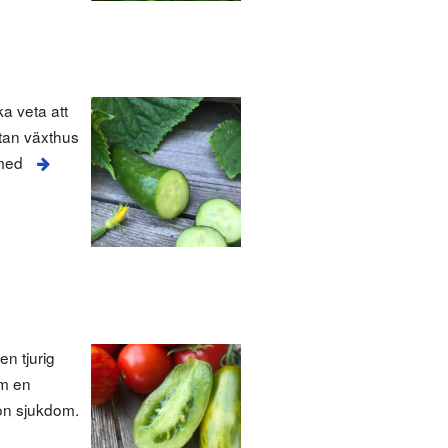
a veta att
utan växthus
 med
en tjurig
om en
gon sjukdom.