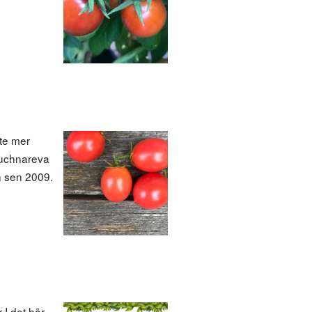
ite mer
ouchnareva
n sen 2009.
I det här