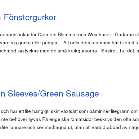
& Fönstergurkor
m annonslänkar för Cramers Blommor och Wexthuset– Gudarna sk
a vare sig gurka eller pumpa… Att odla dem utomhus här i zon 4 
llochmed jag lyckas med de små krukgurkorna i fönstret. Tur det,
n Sleeves/Green Sausage
 och har ett lite hängigt, skirt växtsätt som påminner litegrann om 
nte behöver tjyvas På engelska tomatsidor beskrivs den ofta s
m lite tunnare och ser medtagna ut, utan att vara drabbad av nå