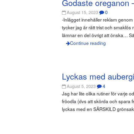
Godaste oreganon 
0
August 15, 2023
-Inlägget innehåller reklam geno
tycker jag är rätt trist och smakl
lämnar en del övrigt att önska… S
Continue reading
Lyckas med aubergin
4
August 5, 2023
Jag har lite olika rutiner för varje
fröodla (dvs att skörda och spara f
lyckas med en SÄRSKILD grönsak v