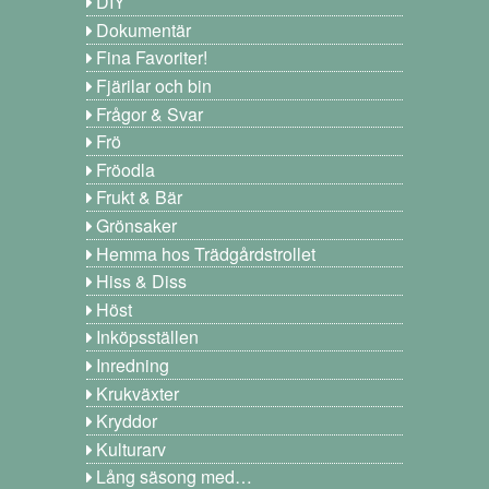
DIY
Dokumentär
Fina Favoriter!
Fjärilar och bin
Frågor & Svar
Frö
Fröodla
Frukt & Bär
Grönsaker
Hemma hos Trädgårdstrollet
Hiss & Diss
Höst
Inköpsställen
Inredning
Krukväxter
Kryddor
Kulturarv
Lång säsong med…