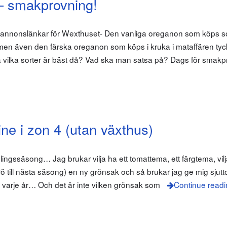
– smakprovning!
m annonslänkar för Wexthuset- Den vanliga oreganon som köps 
ös men även den färska oreganon som köps i kruka i mataffären tyc
å vilka sorter är bäst då? Vad ska man satsa på? Dags för smakp
e i zon 4 (utan växthus)
 odlingssäsong… Jag brukar vilja ha ett tomattema, ett färgtema, vil
rö till nästa säsong) en ny grönsak och så brukar jag ge mig sjutt
arje år… Och det är inte vilken grönsak som
Continue readi