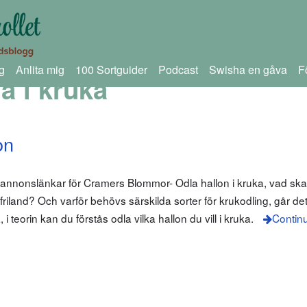
g
Anlita mig
100 Sortguider
Podcast
Swisha en gåva
F
a i kruka
on
 annonslänkar för Cramers Blommor- Odla hallon i kruka, vad ska
 friland? Och varför behövs särskilda sorter för krukodling, går det 
i teorin kan du förstås odla vilka hallon du vill i kruka.
Contin