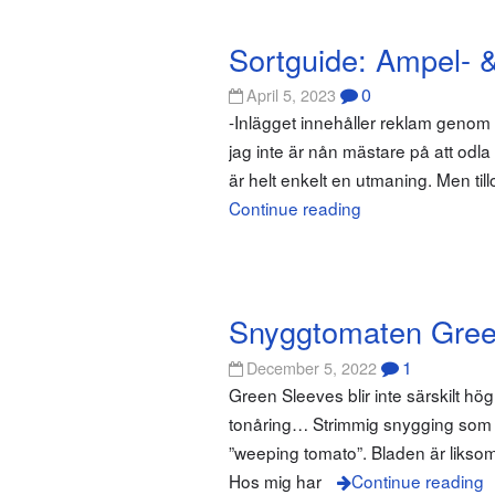
Sortguide: Ampel- 
0
April 5, 2023
-Inlägget innehåller reklam geno
jag inte är nån mästare på att odl
är helt enkelt en utmaning. Men ti
Continue reading
Snyggtomaten Gree
1
December 5, 2022
Green Sleeves blir inte särskilt hög
tonåring… Strimmig snygging som i
”weeping tomato”. Bladen är likso
Hos mig har
Continue reading