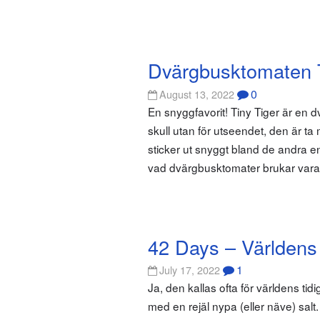
Dvärgbusktomaten T
0
August 13, 2022
En snyggfavorit! Tiny Tiger är en
skull utan för utseendet, den är t
sticker ut snyggt bland de andra e
vad dvärgbusktomater brukar vara
42 Days – Världens
1
July 17, 2022
Ja, den kallas ofta för världens tid
med en rejäl nypa (eller näve) sal