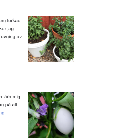
som torkad
ker jag
rovning av
ja lära mig
on på att
ng