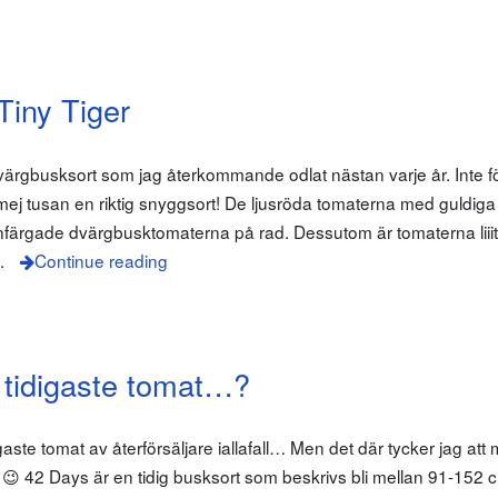
iny Tiger
 dvärgbusksort som jag återkommande odlat nästan varje år. Inte 
a mej tusan en riktig snyggsort! De ljusröda tomaterna med guldiga
nfärgade dvärgbusktomaterna på rad. Dessutom är tomaterna liiit
.
Continue reading
 tidigaste tomat…?
igaste tomat av återförsäljare iallafall… Men det där tycker jag att
t. 😉 42 Days är en tidig busksort som beskrivs bli mellan 91-152