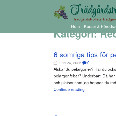
Hem
Kurser & Föredra
Kategori:
Rec
6 somriga tips för 
0
June 24, 2025
Älskar du pelargoner? Har du ocks
pelargonfeber? Underbart! Då har d
och platser som jag hoppas du reda
Continue reading