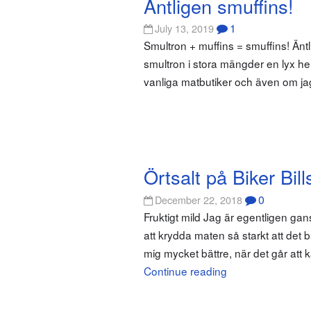
Äntligen smuffins!
1
July 13, 2019
Smultron + muffins = smuffins! Änt
smultron i stora mängder en lyx helt
vanliga matbutiker och även om jag
Örtsalt på Biker Bil
0
December 22, 2018
Fruktigt mild Jag är egentligen gan
att krydda maten så starkt att det b
mig mycket bättre, när det går att
Continue reading