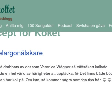
g
Anlita mig
100 Sortguider
Podcast
Swisha en gåva
F
ept för Köket
pelargonälskare
å drabbats av det som Veronica Wägner så träffsäkert kallade
u en hel värld av härligheter att upptäcka. 😀 Det finns både böc
n har koll på. Om inte, så kommer några somriga tips här. 😀 😀