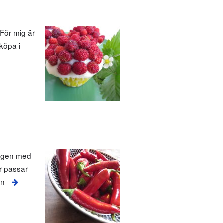
 För mig är
 köpa i
oängen med
er passar
an