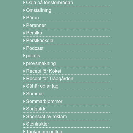
Odla på fönsterbrädan
Omställning
Päron
Perenner
Persika
Persikaskola
Podcast
potatis
provsmakning
Recept för Köket
Recept för Trädgården
Såhär odlar jag
Sommar
Sommarblommor
Sortguide
Sponsrat av reklam
Stenfrukter
Tankar om odling