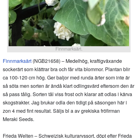
Finnmarksärt.
Finnmarksärt
(NGB21658) – Medelhög, kraftigväxande
sockerärt som klättrar bra och får vita blommor. Plantan blir
ca 100-120 cm hög. Ger baljor med runda ärter som inte är
så söta men sorten är ändå klart odlingsvärd eftersom den är
så pass tålig. Sorten tål viss frost och klarar att odlas i kärva
skogstrakter. Jag brukar odla den tidigt på säsongen här i
zon 4 med fint resultat. Säljs bl a av grekiska fröfirman
Meraki Seeds.
Frieda Welten – Schweizisk kulturarvssort, döpt efter Frieda