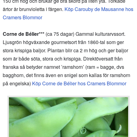
150 cm hög och brukar ge bra skörd på liten yta. Torkade
ärtor är brunvioletta i färgen.
Köp Carouby de Mausanne hos
Cramers Blommor
Corne de Bélier***
(ca 75 dagar) Gammal kulturarvssort.
Ljusgrön högväxande gourmetsort från 1860-tal som ger
stora krispiga baljor. Plantan blir ca 2 m hög och ger baljor
som är både söta, stora och krispiga. Direktöversatt från
franska så betyder namnet ’ramshorn’ (ram = bagge, dvs
bagghorn, det finns även en snigel som kallas för ramshorn
på engelska)
Köp Corne de Bélier hos Cramers Blommor