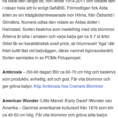
ha odlat den längst tid, hon levde 1914-2011 och odlade den
i näsan hela sitt liv enligt GeNBIS. Förmodligen fick Alda
ärten av sin trädgårdsintresserade mor Hilma, från Östraröd i
Glimåkra. Numera odlas den vidare av Aldas dotter i
Halmstad. Sorten beskrivs som medelhög med vita blommor.
Ärterna är söta i smaken och varje balja ger ca 5-7 st ärtor
(fröet får en karaktäristisk svart prick, sk hilum/svart ”öga” där
fröet suttit fäst vid baljväggen, därav namnet ögonsockerärt).
Sorten samlades in av POMs Fröuppropet.
Ambrosia
– (50-60 dagar) Blir ca 60-70 cm hög och beskrivs
som produktiv, enhetlig, söt och god. Får vita blommor och
ger gröna baljor.
Köp Ambrosia hos Cramers Blommor
American Wonder
/Little Marvel /Early Dwarf /Wonder van
Amerika – Gammal amerikansk kultursort från 1876 som blir
ca 45-50 cm hög. Får vita blommor och gröna söta baljor.