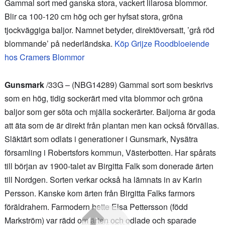
Gammal sort med ganska stora, vackert lilarosa blommor.
Blir ca 100-120 cm hög och ger hyfsat stora, gröna
tjockväggiga baljor. Namnet betyder, direktöversatt, ’grå röd
blommande’ på nederländska.
Köp Grijze Roodbloeiende
hos Cramers Blommor
Gunsmark
/33G – (NBG14289) Gammal sort som beskrivs
som en hög, tidig sockerärt med vita blommor och gröna
baljor som ger söta och mjälla sockerärter. Baljorna är goda
att äta som de är direkt från plantan men kan också förvällas.
Släktärt som odlats i generationer i Gunsmark, Nysätra
församling i Robertsfors kommun, Västerbotten. Har spårats
till början av 1900-talet av Birgitta Falk som donerade ärten
till Nordgen. Sorten verkar också ha lämnats in av Karin
Persson. Kanske kom ärten från Birgitta Falks farmors
föräldrahem. Farmodern hette Elsa Pettersson (född
Markström) var rädd om ärten och odlade och sparade
Go Top