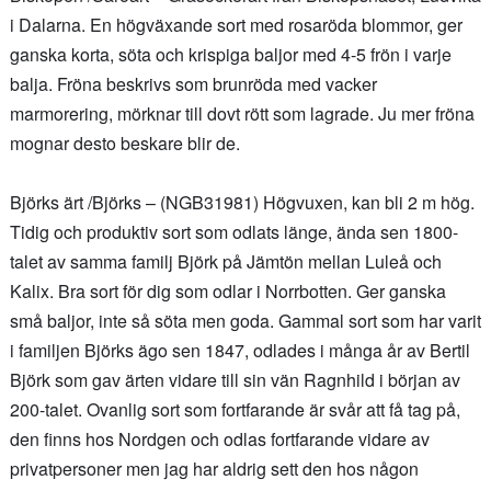
i Dalarna. En högväxande sort med rosaröda blommor, ger
ganska korta, söta och krispiga baljor med 4-5 frön i varje
balja. Fröna beskrivs som brunröda med vacker
marmorering, mörknar till dovt rött som lagrade. Ju mer fröna
mognar desto beskare blir de.
Björks ärt /Björks – (NGB31981) Högvuxen, kan bli 2 m hög.
Tidig och produktiv sort som odlats länge, ända sen 1800-
talet av samma familj Björk på Jämtön mellan Luleå och
Kalix. Bra sort för dig som odlar i Norrbotten. Ger ganska
små baljor, inte så söta men goda. Gammal sort som har varit
i familjen Björks ägo sen 1847, odlades i många år av Bertil
Björk som gav ärten vidare till sin vän Ragnhild i början av
200-talet. Ovanlig sort som fortfarande är svår att få tag på,
den finns hos Nordgen och odlas fortfarande vidare av
privatpersoner men jag har aldrig sett den hos någon