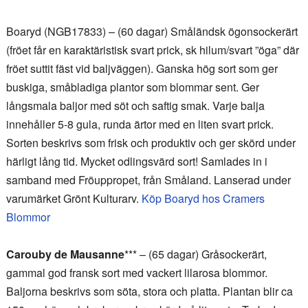
Boaryd (NGB17833) – (60 dagar) Småländsk ögonsockerärt
(fröet får en karaktäristisk svart prick, sk hilum/svart ”öga” där
fröet suttit fäst vid baljväggen). Ganska hög sort som ger
buskiga, småbladiga plantor som blommar sent. Ger
långsmala baljor med söt och saftig smak. Varje balja
innehåller 5-8 gula, runda ärtor med en liten svart prick.
Sorten beskrivs som frisk och produktiv och ger skörd under
härligt lång tid. Mycket odlingsvärd sort! Samlades in i
samband med Fröuppropet, från Småland. Lanserad under
varumärket Grönt Kulturarv.
Köp Boaryd hos Cramers
Blommor
Carouby de Mausanne
*** – (65 dagar) Gråsockerärt,
gammal god fransk sort med vackert lilarosa blommor.
Baljorna beskrivs som söta, stora och platta. Plantan blir ca