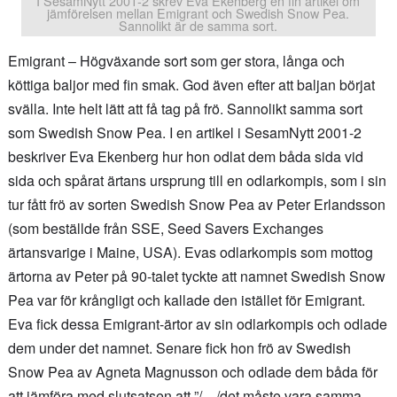
I SesamNytt 2001-2 skrev Eva Ekenberg en fin artikel om
jämförelsen mellan Emigrant och Swedish Snow Pea.
Sannolikt är de samma sort.
Emigrant – Högväxande sort som ger stora, långa och
köttiga baljor med fin smak. God även efter att baljan börjat
svälla. Inte helt lätt att få tag på frö. Sannolikt samma sort
som Swedish Snow Pea. I en artikel i SesamNytt 2001-2
beskriver Eva Ekenberg hur hon odlat dem båda sida vid
sida och spårat ärtans ursprung till en odlarkompis, som i sin
tur fått frö av sorten Swedish Snow Pea av Peter Erlandsson
(som beställde från SSE, Seed Savers Exchanges
ärtansvarige i Maine, USA). Evas odlarkompis som mottog
ärtorna av Peter på 90-talet tyckte att namnet Swedish Snow
Pea var för krångligt och kallade den istället för Emigrant.
Eva fick dessa Emigrant-ärtor av sin odlarkompis och odlade
dem under det namnet. Senare fick hon frö av Swedish
Snow Pea av Agneta Magnusson och odlade dem båda för
att jämföra med slutsatsen att ”/…/det måste vara samma