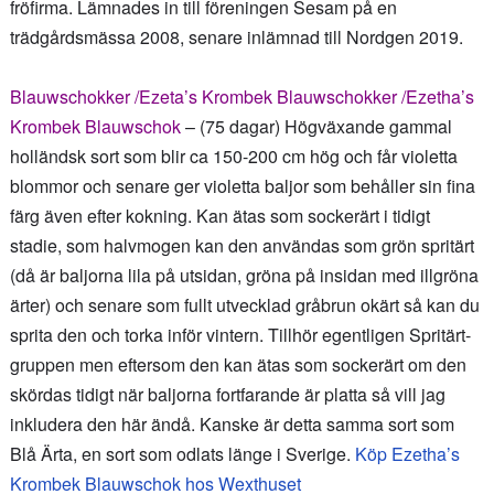
fröfirma. Lämnades in till föreningen Sesam på en
trädgårdsmässa 2008, senare inlämnad till Nordgen 2019.
Blauwschokker
/Ezeta’s Krombek Blauwschokker /Ezetha’s
Krombek Blauwschok
– (75 dagar) Högväxande gammal
holländsk sort som blir ca 150-200 cm hög och får violetta
blommor och senare ger violetta baljor som behåller sin fina
färg även efter kokning. Kan ätas som sockerärt i tidigt
stadie, som halvmogen kan den användas som grön spritärt
(då är baljorna lila på utsidan, gröna på insidan med illgröna
ärter) och senare som fullt utvecklad gråbrun okärt så kan du
sprita den och torka inför vintern. Tillhör egentligen Spritärt-
gruppen men eftersom den kan ätas som sockerärt om den
skördas tidigt när baljorna fortfarande är platta så vill jag
inkludera den här ändå. Kanske är detta samma sort som
Blå Ärta, en sort som odlats länge i Sverige.
Köp Ezetha’s
Krombek Blauwschok hos Wexthuset