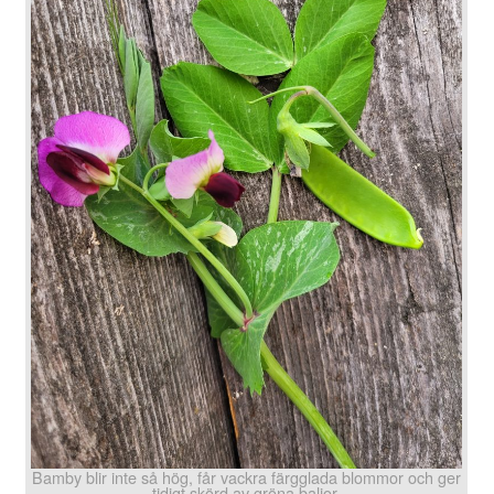
Bamby blir inte så hög, får vackra färgglada blommor och ger
tidigt skörd av gröna baljor.