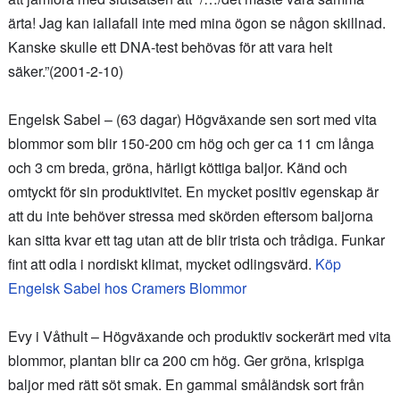
ärta! Jag kan iallafall inte med mina ögon se någon skillnad.
Kanske skulle ett DNA-test behövas för att vara helt
säker.”(2001-2-10)
Engelsk Sabel – (63 dagar) Högväxande sen sort med vita
blommor som blir 150-200 cm hög och ger ca 11 cm långa
och 3 cm breda, gröna, härligt köttiga baljor. Känd och
omtyckt för sin produktivitet. En mycket positiv egenskap är
att du inte behöver stressa med skörden eftersom baljorna
kan sitta kvar ett tag utan att de blir trista och trådiga. Funkar
fint att odla i nordiskt klimat, mycket odlingsvärd.
Köp
Engelsk Sabel hos Cramers Blommor
Evy i Våthult – Högväxande och produktiv sockerärt med vita
blommor, plantan blir ca 200 cm hög. Ger gröna, krispiga
baljor med rätt söt smak. En gammal småländsk sort från