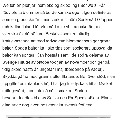
Welten en pionjär inom ekologisk odling i Schweiz. Får
rödvioletta blommor så borde kanske egentligen definieras
som en gråsockerärt, men verkar tillhöra Sockerärt-Gruppen
och kallas ibland för vinterärt eller vintersockerärt hos
svenska återförsäljare. Beskrivs som en härdig,
kraftigväxande ärt med rödvioletta blommor som ger gröna
baljor. Späda baljor kan skördas som sockerärt, uppsvällda
baljor kan spritas. Kan höstsås sent i de södra delarna av
Sverige i slutet av oktober-början av november och ger då
tidig skörd nästa år, ungefär i maj (beroende på väder).
Skydda gärna med granris eller liknande. Behöver stöd, men
uppgifter om plantans höjd har jag inte lyckats hitta. Mycket
odlingsvärd, men inte så söt i smaken. Sorten
bevarandeodlas bl a av Sativa och ProSpeciesRara. Finns
glädjande nog även hos enstaka svensk fröfirma.