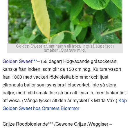
Golden Sweet är, sitt namn till trots, inte så supersöt i
smaken. Snarare mild.
Golden Sweet
***
– (55 dagar) Högväxande gråsockerärt,
kanske från Indien, som blir ca 150 cm hög. Kulturarvssort
från 1860 med vackert rödvioletta blommor och ljust
citrongula baljor som syns bra i bladverket. Inte så stora
baljor, med mild smak. Inte så bra att frysa in, men funkar fint
att woka. (Många tycker att den är mycket lik Märta Vax.)
Köp
Golden Sweet hos Cramers Blommor
Grijze Roodbloeiende*** /Gewone Grijze /Weggiser –