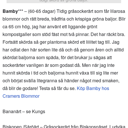
Bamby
*** – (60-65 dagar) Tidig gråsockerärt som får lilarosa
blommor och rätt breda, trådfria och krispiga gröna baljor. Blir
ca 65 cm hög, jag har använt ett liggande grönt
kompostgaller som stöd fäst mot två pinnar. Det har räckt bra.
Fortsätt skörda så ger plantorna skörd ett liiiitet tag till. Jag
har odlat den här sorten lite då och då genom åren och alltid
skördat baljorna som späda, för det brukar ju sägas att
sockerärter vanligen är som godast då. Men när jag inte
hunnit skörda i tid och baljorna hunnit växa till sig lite mer
och börjat svälla litegranna så händer något med smaken,
då blir de godare! Testa så får du se.
Köp Bamby hos
Cramers Blommor
Bananärt – se Kungs
Biskopen /Säröärt – Gråsockerärt från Biskopsnäset, Ludvika