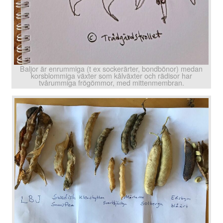
Baljor är enrummiga (t ex sockerärter, bondbönor) medan
korsblommiga växter som kålväxter och rädisor har
tvårummiga frögömmor, med mittenmembran.