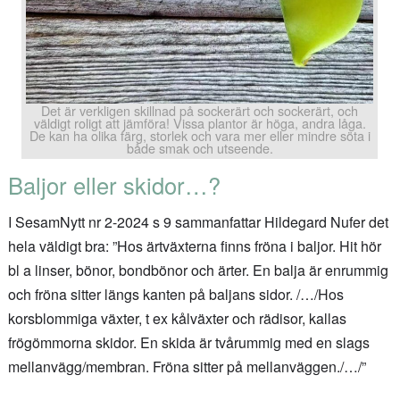
Det är verkligen skillnad på sockerärt och sockerärt, och
väldigt roligt att jämföra! Vissa plantor är höga, andra låga.
De kan ha olika färg, storlek och vara mer eller mindre söta i
både smak och utseende.
Baljor eller skidor…?
I SesamNytt nr 2-2024 s 9 sammanfattar Hildegard Nufer det
hela väldigt bra: ”Hos ärtväxterna finns fröna i baljor. Hit hör
bl a linser, bönor, bondbönor och ärter. En balja är enrummig
och fröna sitter längs kanten på baljans sidor. /…/Hos
korsblommiga växter, t ex kålväxter och rädisor, kallas
frögömmorna skidor. En skida är tvårummig med en slags
mellanvägg/membran. Fröna sitter på mellanväggen./…/”