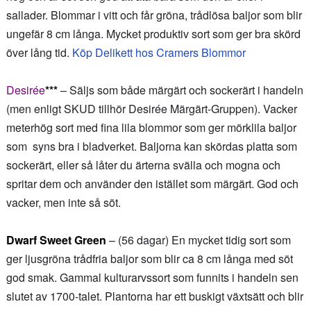
sallader. Blommar i vitt och får gröna, trådlösa baljor som blir
ungefär 8 cm långa. Mycket produktiv sort som ger bra skörd
över lång tid.
Köp Delikett hos Cramers Blommor
Desirée
***
– Säljs som både märgärt och sockerärt i handeln
(men enligt SKUD tillhör Desirée Märgärt-Gruppen). Vacker
meterhög sort med fina lila blommor som ger mörklila baljor
som syns bra i bladverket. Baljorna kan skördas platta som
sockerärt, eller så låter du ärterna svälla och mogna och
spritar dem och använder den istället som märgärt. God och
vacker, men inte så söt.
Dwarf Sweet Green
– (56 dagar) En mycket tidig sort som
ger ljusgröna trådfria baljor som blir ca 8 cm långa med söt
god smak. Gammal kulturarvssort som funnits i handeln sen
slutet av 1700-talet. Plantorna har ett buskigt växtsätt och blir