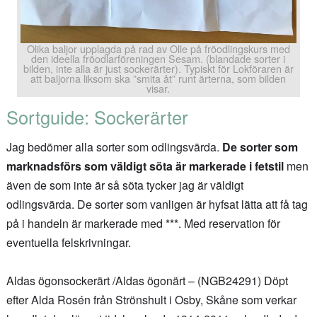
Olika baljor upplagda på rad av Olle på fröodlingskurs med
den ideella fröodlarföreningen Sesam. (blandade sorter i
bilden, inte alla är just sockerärter). Typiskt för Lokföraren är
att baljorna liksom ska ”smita åt” runt ärterna, som bilden
visar.
Sortguide: Sockerärter
Jag bedömer alla sorter som odlingsvärda.
De sorter som
marknadsförs som väldigt söta är markerade i fetstil
men
även de som inte är så söta tycker jag är väldigt
odlingsvärda. De sorter som vanligen är hyfsat lätta att få tag
på i handeln är markerade med ***. Med reservation för
eventuella felskrivningar.
Aldas ögonsockerärt /Aldas ögonärt – (NGB24291) Döpt
efter Alda Rosén från Strönshult i Osby, Skåne som verkar