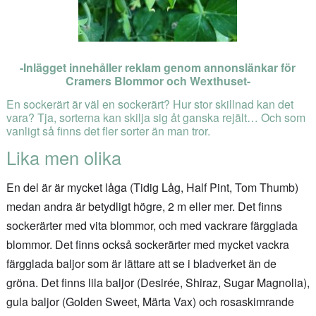
-Inlägget innehåller reklam genom annonslänkar för
Cramers Blommor och Wexthuset-
En sockerärt är väl en sockerärt? Hur stor skillnad kan det
vara? Tja, sorterna kan skilja sig åt ganska rejält… Och som
vanligt så finns det fler sorter än man tror.
Lika men olika
En del är är mycket låga (Tidig Låg, Half Pint, Tom Thumb)
medan andra är betydligt högre, 2 m eller mer. Det finns
sockerärter med vita blommor, och med vackrare färgglada
blommor. Det finns också sockerärter med mycket vackra
färgglada baljor som är lättare att se i bladverket än de
gröna. Det finns lila baljor (Desirée, Shiraz, Sugar Magnolia),
gula baljor (Golden Sweet, Märta Vax) och rosaskimrande