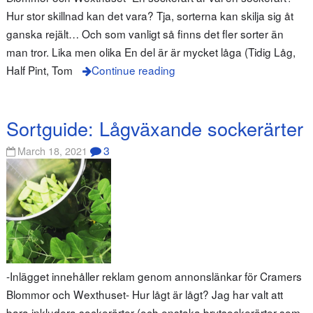
Hur stor skillnad kan det vara? Tja, sorterna kan skilja sig åt
ganska rejält… Och som vanligt så finns det fler sorter än
man tror. Lika men olika En del är är mycket låga (Tidig Låg,
Half Pint, Tom
Continue reading
Sortguide: Lågväxande sockerärter
3
March 18, 2021
-Inlägget innehåller reklam genom annonslänkar för Cramers
Blommor och Wexthuset- Hur lågt är lågt? Jag har valt att
bara inkludera sockerärter (och enstaka brytsockerärter som