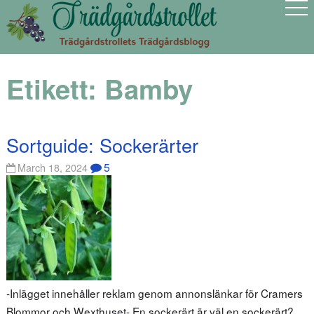
Etikett:
Bamby
Sortguide: Sockerärter
5
March 18, 2024
-Inlägget innehåller reklam genom annonslänkar för Cramers
Blommor och Wexthuset- En sockerärt är väl en sockerärt?