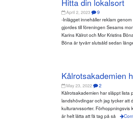
Hitta din lokalsort
9
April 2, 2023
-Inlägget innehåller reklam geno
gjordes till föreningen Sesams mo
Karins Kålrot och Mor Kristins Bön
Böna är tyvärr slutsåld sedan län
Kålrotsakademien ha
2
May 23, 2022
Kålrotsakademien har släppt lista 
landshövdingar och jag tycker att d
kulturarvssorter. Förhoppningsvis 
är helt lätta att få tag på så
Cont