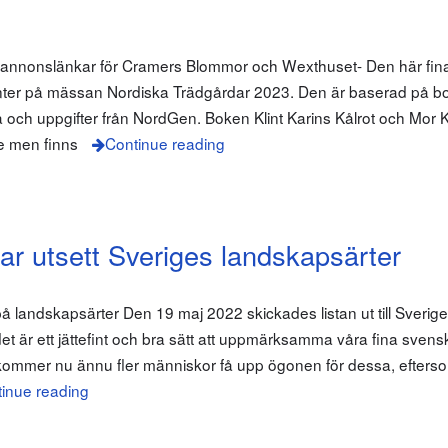
m annonslänkar för Cramers Blommor och Wexthuset- Den här fin
nter på mässan Nordiska Trädgårdar 2023. Den är baserad på bo
a och uppgifter från NordGen. Boken Klint Karins Kålrot och Mor K
ge men finns
Continue reading
r utsett Sveriges landskapsärter
på landskapsärter Den 19 maj 2022 skickades listan ut till Sverig
et är ett jättefint och bra sätt att uppmärksamma våra fina svens
kommer nu ännu fler människor få upp ögonen för dessa, eftersom
inue reading