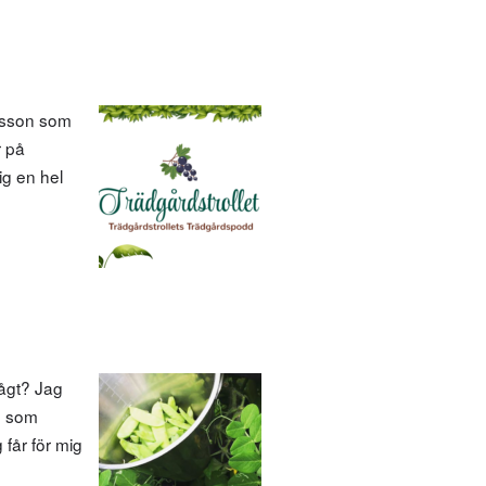
nusson som
r på
ig en hel
ågt? Jag
) som
 får för mig