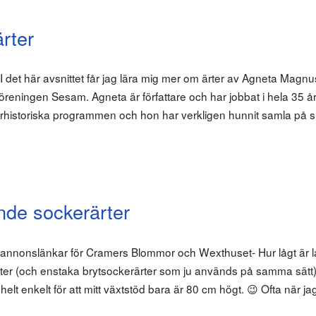
rter
det här avsnittet får jag lära mig mer om ärter av Agneta Mag
rföreningen Sesam. Agneta är författare och har jobbat i hela 35 å
rhistoriska programmen och hon har verkligen hunnit samla på s
nde sockerärter
 annonslänkar för Cramers Blommor och Wexthuset- Hur lågt är l
rärter (och enstaka brytsockerärter som ju används på samma sätt
elt enkelt för att mitt växtstöd bara är 80 cm högt. 😉 Ofta när jag