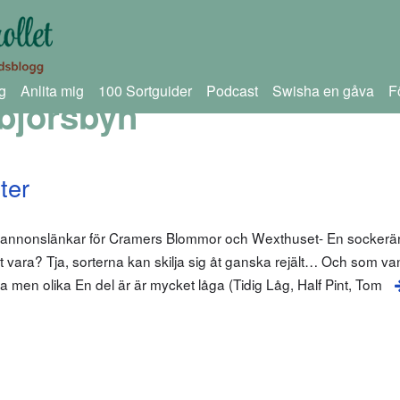
g
Anlita mig
100 Sortguider
Podcast
Swisha en gåva
F
björsbyn
ter
 annonslänkar för Cramers Blommor och Wexthuset- En sockerärt
t vara? Tja, sorterna kan skilja sig åt ganska rejält… Och som van
ika men olika En del är är mycket låga (Tidig Låg, Half Pint, Tom