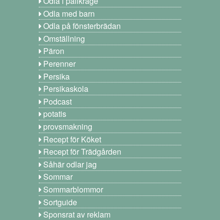
Odla i pallkrage
Odla med barn
Odla på fönsterbrädan
Omställning
Päron
Perenner
Persika
Persikaskola
Podcast
potatis
provsmakning
Recept för Köket
Recept för Trädgården
Såhär odlar jag
Sommar
Sommarblommor
Sortguide
Sponsrat av reklam