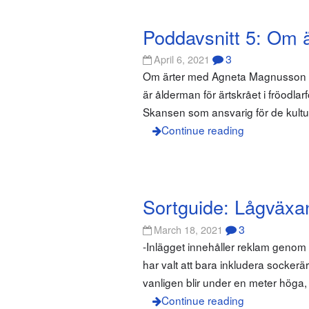
Poddavsnitt 5: Om ä
3
April 6, 2021
Om ärter med Agneta Magnusson I 
är ålderman för ärtskrået i fröodla
Skansen som ansvarig för de kultu
Continue reading
Sortguide: Lågväxa
3
March 18, 2021
-Inlägget innehåller reklam genom
har valt att bara inkludera socke
vanligen blir under en meter höga, h
Continue reading