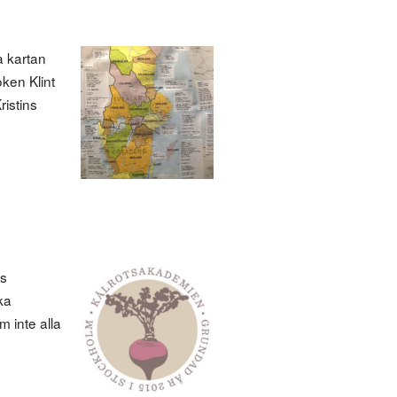
a kartan
ken Klint
ristins
es
ka
 inte alla