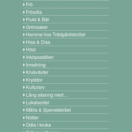
Frö
Fröodla
Frukt & Bär
Grönsaker
Hemma hos Trädgårdstrollet
Hiss & Diss
Höst
Inköpsställen
Inredning
Krukväxter
Kryddor
Kulturarv
Lång säsong med…
Lokalsorter
Målla & Spenatskrået
Nötter
Odla i kruka