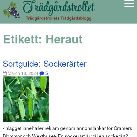
Etikett:
Heraut
Sortguide: Sockerärter
5
March 18, 2024
-Inlägget innehåller reklam genom annonslänkar för Cramers
Blommor och Wexthuset- En sockerärt är väl en sockerärt?