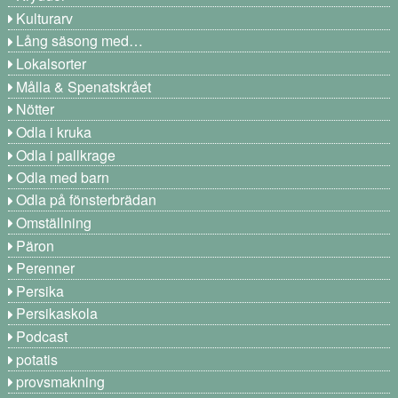
Kulturarv
Lång säsong med…
Lokalsorter
Målla & Spenatskrået
Nötter
Odla i kruka
Odla i pallkrage
Odla med barn
Odla på fönsterbrädan
Omställning
Päron
Perenner
Persika
Persikaskola
Podcast
potatis
provsmakning