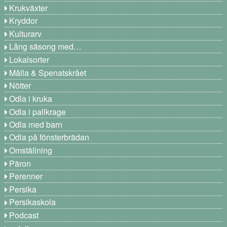
Krukväxter
Kryddor
Kulturarv
Lång säsong med…
Lokalsorter
Målla & Spenatskrået
Nötter
Odla i kruka
Odla i pallkrage
Odla med barn
Odla på fönsterbrädan
Omställning
Päron
Perenner
Persika
Persikaskola
Podcast