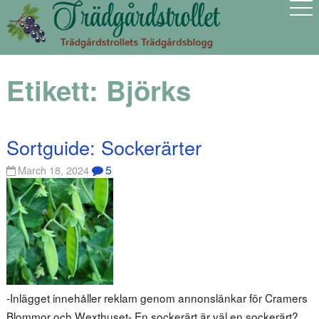
Etikett:
Björks
Sortguide: Sockerärter
5
March 18, 2024
-Inlägget innehåller reklam genom annonslänkar för Cramers
Blommor och Wexthuset- En sockerärt är väl en sockerärt?