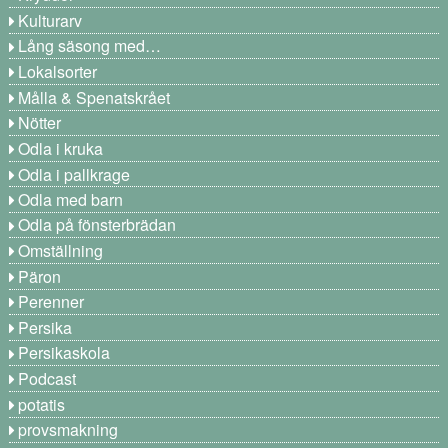
Kulturarv
Lång säsong med…
Lokalsorter
Målla & Spenatskrået
Nötter
Odla i kruka
Odla i pallkrage
Odla med barn
Odla på fönsterbrädan
Omställning
Päron
Perenner
Persika
Persikaskola
Podcast
potatis
provsmakning