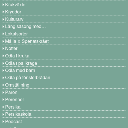
Krukväxter
Kryddor
Kulturarv
Lång säsong med…
Lokalsorter
Målla & Spenatskrået
Nötter
Odla i kruka
Odla i pallkrage
Odla med barn
Odla på fönsterbrädan
Omställning
Päron
Perenner
Persika
Persikaskola
Podcast