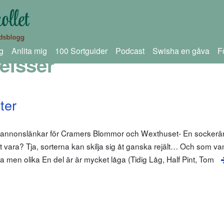
g
Anlita mig
100 Sortguider
Podcast
Swisha en gåva
F
eisser
ter
 annonslänkar för Cramers Blommor och Wexthuset- En sockerärt
t vara? Tja, sorterna kan skilja sig åt ganska rejält… Och som van
ika men olika En del är är mycket låga (Tidig Låg, Half Pint, Tom