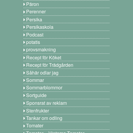
Päron
Perenner
Persika
Persikaskola
Podcast
potatis
provsmakning
Recept för Köket
Recept för Trädgården
Såhär odlar jag
Sommar
Sommarblommor
Sortguide
Sponsrat av reklam
Stenfrukter
Tankar om odling
Tomater