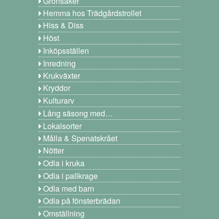
Grönsaker
Hemma hos Trädgårdstrollet
Hiss & Diss
Höst
Inköpsställen
Inredning
Krukväxter
Kryddor
Kulturarv
Lång säsong med…
Lokalsorter
Målla & Spenatskrået
Nötter
Odla i kruka
Odla i pallkrage
Odla med barn
Odla på fönsterbrädan
Omställning