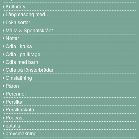
Kulturarv
Lång säsong med…
Lokalsorter
Målla & Spenatskrået
Nötter
Odla i kruka
Odla i pallkrage
Odla med barn
Odla på fönsterbrädan
Omställning
Päron
Perenner
Persika
Persikaskola
Podcast
potatis
provsmakning