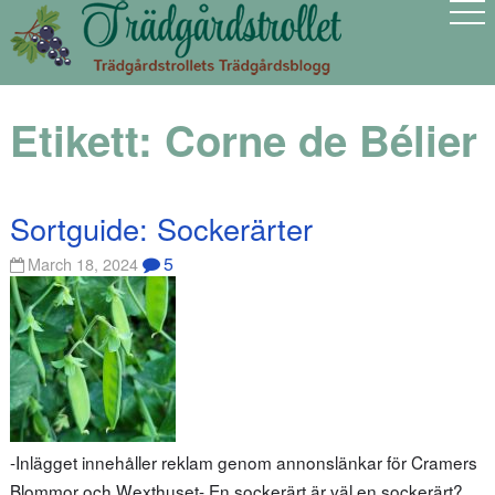
Etikett:
Corne de Bélier
Sortguide: Sockerärter
5
March 18, 2024
-Inlägget innehåller reklam genom annonslänkar för Cramers
Blommor och Wexthuset- En sockerärt är väl en sockerärt?