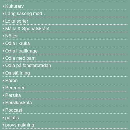
Kulturarv
Lång säsong med…
Lokalsorter
Målla & Spenatskrået
Nötter
Odla i kruka
Odla i pallkrage
Odla med barn
Odla på fönsterbrädan
Omställning
Päron
Perenner
Persika
Persikaskola
Podcast
potatis
provsmakning