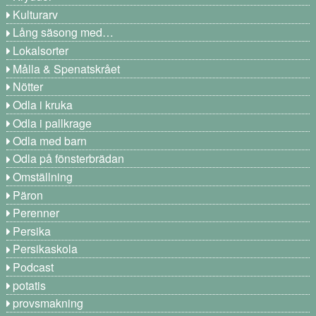
Kulturarv
Lång säsong med…
Lokalsorter
Målla & Spenatskrået
Nötter
Odla i kruka
Odla i pallkrage
Odla med barn
Odla på fönsterbrädan
Omställning
Päron
Perenner
Persika
Persikaskola
Podcast
potatis
provsmakning