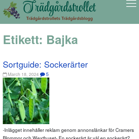
Etikett:
Bajka
Sortguide: Sockerärter
5
March 18, 2024
-Inlägget innehåller reklam genom annonslänkar för Cramers
Blommor och Wexthuset- En sockerärt är väl en sockerärt?