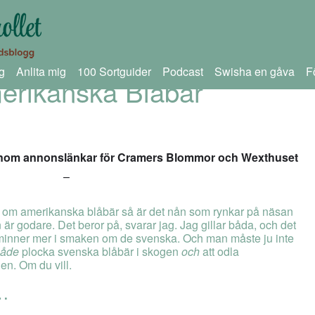
g
Anlita mig
100 Sortguider
Podcast
Swisha en gåva
F
erikanska Blåbär
 genom annonslänkar för Cramers Blommor och Wexthuset
–
er om amerikanska blåbär så är det nån som rynkar på näsan
är godare. Det beror på, svarar jag. Jag gillar båda, och det
minner mer i smaken om de svenska. Och man måste ju inte
både
plocka svenska blåbär i skogen
och
att odla
n. Om du vill.
t…