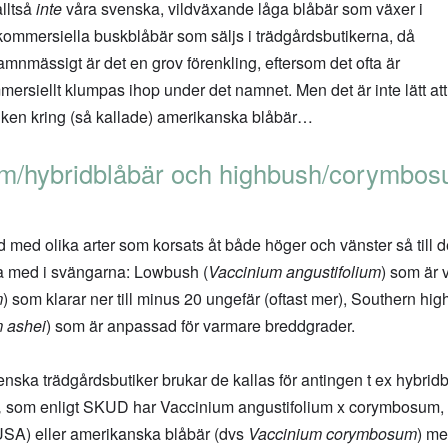
alltså
inte
våra svenska, vildväxande låga blåbär som växer i
ommersiella buskblåbär som säljs i trädgårdsbutikerna, då
mnmässigt är det en grov förenkling, eftersom det ofta är
ersiellt klumpas ihop under det namnet. Men det är inte lätt att 
tiken kring (så kallade) amerikanska blåbär…
um/hybridblåbär och highbush/corymbo
med olika arter som korsats åt både höger och vänster så till den
nga med i svängarna: Lowbush (
Vaccinium angustifolium
) som är v
m
) som klarar ner till minus 20 ungefär (oftast mer), Southern hig
 ashei
) som är anpassad för varmare breddgrader.
venska trädgårdsbutiker brukar de kallas för antingen t ex hybri
,
som enligt SKUD har Vaccinium angustifolium x corymbosum, 
 USA) eller amerikanska blåbär (dvs
Vaccinium corymbosum
) me