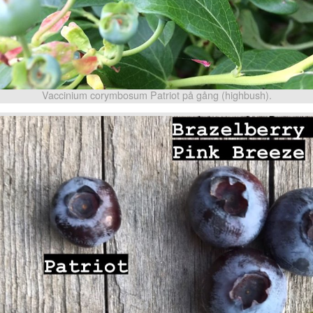
Vaccinium corymbosum Patriot på gång (highbush).