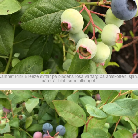
Namnet Pink Breeze syftar på bladens rosa vårfärg på årsskotten, själv
bäret är blått som fullmoget.