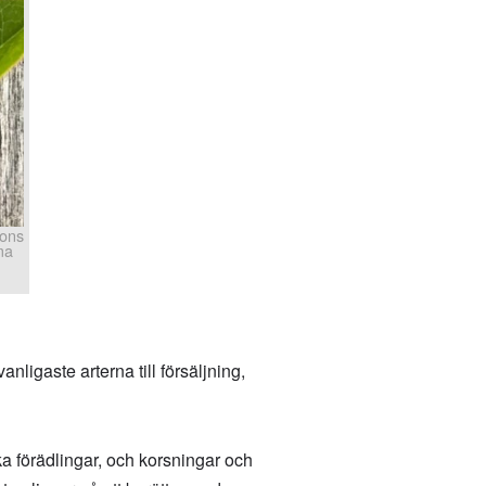
bons
ma
anligaste arterna till försäljning,
ika förädlingar, och korsningar och