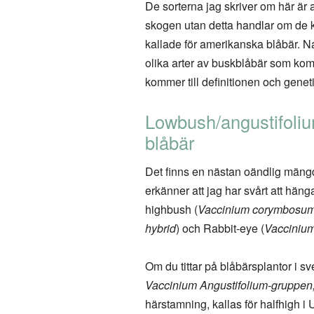
De sorterna jag skriver om här är 
skogen utan detta handlar om de k
kallade för amerikanska blåbär. Na
olika arter av buskblåbär som komm
kommer till definitionen och gene
Lowbush/angustifoli
blåbär
Det finns en nästan oändlig mängd 
erkänner att jag har svårt att hä
highbush (
Vaccinium corymbosu
hybrid
) och Rabbit-eye (
Vaccinium
Om du tittar på blåbärsplantor i s
Vaccinium Angustifolium-gruppen
härstamning, kallas för halfhigh i