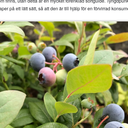
m finns, utan detta är en mycket förenklad sortguide. Tyngdpunk
r på ett lätt sätt, så att den är till hjälp för en förvirrad konsu