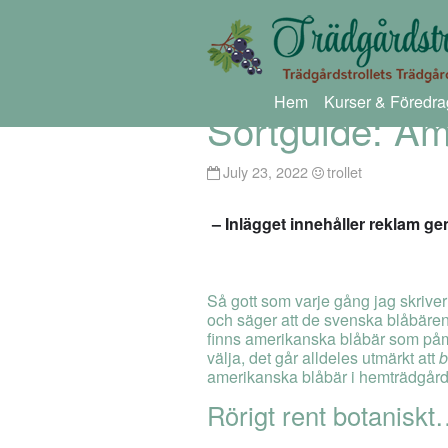
Hem
Kurser & Föredra
Sortguide: Am
July 23, 2022
trollet
– Inlägget innehåller reklam
Så gott som varje gång jag skriv
och säger att de svenska blåbären 
finns amerikanska blåbär som på
välja, det går alldeles utmärkt att
amerikanska blåbär i hemträdgårde
Rörigt rent botanisk