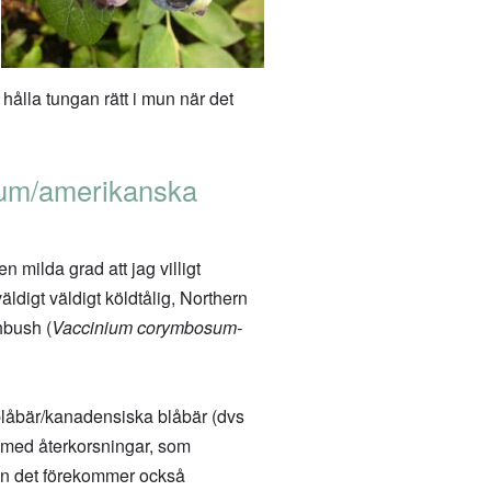
hålla tungan rätt i mun när det
sum/amerikanska
 milda grad att jag villigt
äldigt väldigt köldtålig, Northern
hbush (
Vaccinium corymbosum-
dblåbär/kanadensiska blåbär (dvs
med återkorsningar, som
n det förekommer också