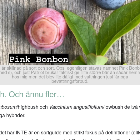
 är skillnad på sort och sort. Obs, egentligen stavas namnet Pink Bon
med s), och just Patriot brukar faktiskt ge liiite större bär än sådär hem
hos mig men det blev lite dåligt med vattningen just iår pga
bevattningsförbud.
h. Och ännu fler…
ymbosum
/highbush och
Vaccinium angustifolium
/lowbush de två v
ga hybrider.
t det här INTE är en sortguide med strikt fokus på definitioner (ol