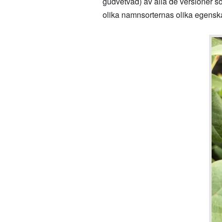
gudvetvad) av alla de versioner so
olika namnsorternas olika egenskape