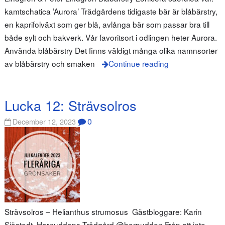
kamtschatica ’Aurora’ Trädgårdens tidigaste bär är blåbärstry,
en kaprifolväxt som ger blå, avlånga bär som passar bra till
både sylt och bakverk. Vår favoritsort i odlingen heter Aurora.
Använda blåbärstry Det finns väldigt många olika namnsorter
av blåbärstry och smaken
Continue reading
Lucka 12: Strävsolros
0
December 12, 2023
Strävsolros – Helianthus strumosus Gästbloggare: Karin
Sjöstedt, Hornuddens Trädgård @hornudden Från att inte