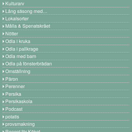
Kulturarv
Lång säsong med…
Lokalsorter
Målla & Spenatskrået
Nötter
Odla i kruka
Odla i pallkrage
Odla med barn
Odla på fönsterbrädan
Omställning
Päron
Perenner
Persika
Persikaskola
Podcast
potatis
provsmakning
Recept för Köket