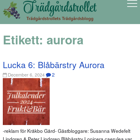
Etikett:
aurora
Lucka 6: Blåbärstry Aurora
2
December 6, 2024
-reklam för Kråkbo Gård- Gästbloggare: Susanna Wedefelt
Lindgren & Peter Lindgren Blåbärstry Lonicera caerulea var.