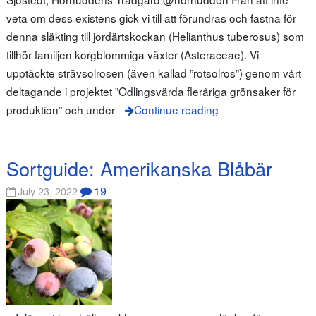
veta om dess existens gick vi till att förundras och fastna för
denna släkting till jordärtskockan (Helianthus tuberosus) som
tillhör familjen korgblommiga växter (Asteraceae). Vi
upptäckte strävsolrosen (även kallad ”rotsolros”) genom vårt
deltagande i projektet ”Odlingsvärda fleråriga grönsaker för
produktion” och under
Continue reading
Sortguide: Amerikanska Blåbär
19
July 23, 2022