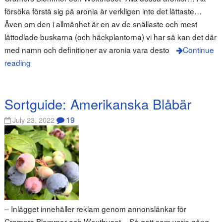
försöka förstå sig på aronia är verkligen inte det lättaste…
Även om den i allmänhet är en av de snällaste och mest
lättodlade buskarna (och häckplantorna) vi har så kan det där
med namn och definitioner av aronia vara desto
Continue
reading
Sortguide: Amerikanska Blåbär
19
July 23, 2022
– Inlägget innehåller reklam genom annonslänkar för
Cramers Blommor och Wexthuset – Så gott som varje gång