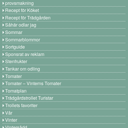
provsmakning
Recept för Köket
Recept för Trädgården
Såhär odlar jag
Sommar
Sommarblommor
Sortguide
Sponsrat av reklam
Stenfrukter
Tankar om odling
Tomater
Tomater – Vinterns Tomater
Tomatplan
Trädgårdstrollet Turistar
Trollets favoriter
Vår
Vinter
Vintersådd