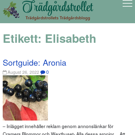
Etikett:
Elisabeth
Sortguide: Aronia
0
August 26, 2022
– Inlägget innehåller reklam genom annonslänkar för
Cramers Blommor och Wexthuset- Alla dessa aronior… Att