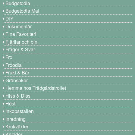
Budgetodla
Budgetodla Mat
DIY
Dokumentär
Fina Favoriter!
Fjärilar och bin
Frågor & Svar
Frö
Fröodla
Frukt & Bär
Grönsaker
Hemma hos Trädgårdstrollet
Hiss & Diss
Höst
Inköpsställen
Inredning
Krukväxter
Kryddor