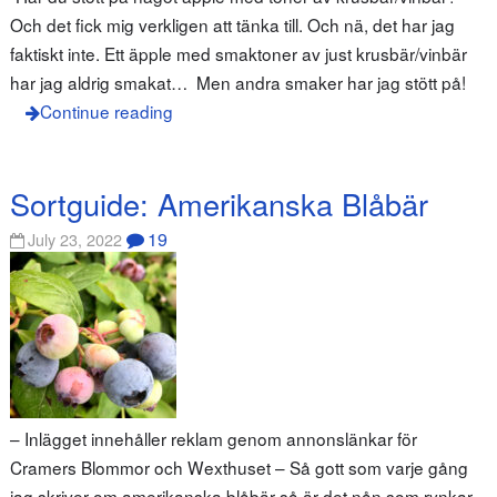
Och det fick mig verkligen att tänka till. Och nä, det har jag
faktiskt inte. Ett äpple med smaktoner av just krusbär/vinbär
har jag aldrig smakat… Men andra smaker har jag stött på!
Continue reading
Sortguide: Amerikanska Blåbär
19
July 23, 2022
– Inlägget innehåller reklam genom annonslänkar för
Cramers Blommor och Wexthuset – Så gott som varje gång
jag skriver om amerikanska blåbär så är det nån som rynkar