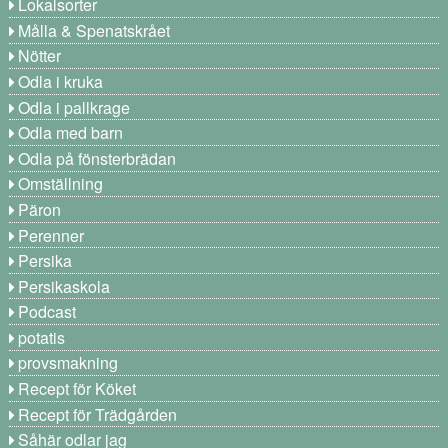
Lokalsorter
Målla & Spenatskrået
Nötter
Odla i kruka
Odla i pallkrage
Odla med barn
Odla på fönsterbrädan
Omställning
Päron
Perenner
Persika
Persikaskola
Podcast
potatis
provsmakning
Recept för Köket
Recept för Trädgården
Såhär odlar jag