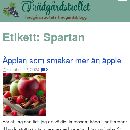
Etikett:
Spartan
Äpplen som smakar mer än äpple
3
October 22, 2024
För ett tag sen fick jag en väldigt intressant fråga i mailkorgen:
”Har du stött på något äpple med toner av krusbär/vinbär?”