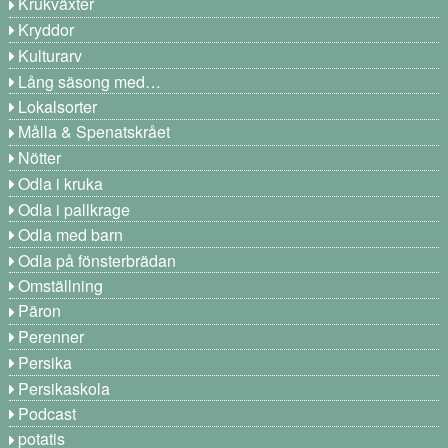
Krukväxter
Kryddor
Kulturarv
Lång säsong med…
Lokalsorter
Målla & Spenatskrået
Nötter
Odla i kruka
Odla i pallkrage
Odla med barn
Odla på fönsterbrädan
Omställning
Päron
Perenner
Persika
Persikaskola
Podcast
potatis