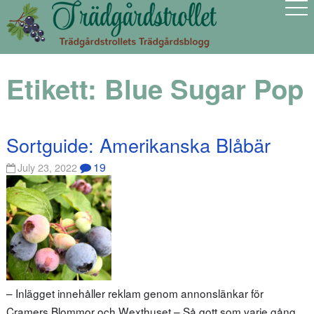
Etikett:
Blue Sugar Pop
Sortguide: Amerikanska Blåbär
19
July 23, 2022
– Inlägget innehåller reklam genom annonslänkar för
Cramers Blommor och Wexthuset – Så gott som varje gång