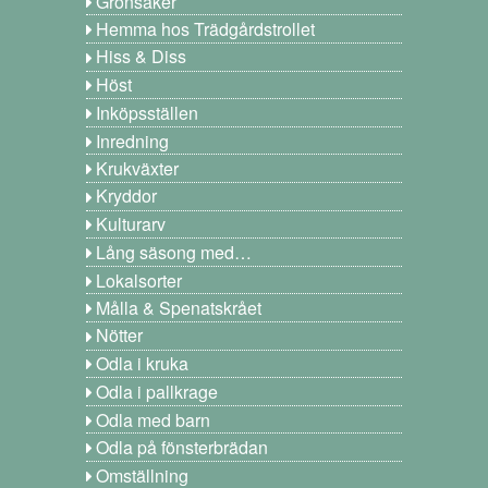
Grönsaker
Hemma hos Trädgårdstrollet
Hiss & Diss
Höst
Inköpsställen
Inredning
Krukväxter
Kryddor
Kulturarv
Lång säsong med…
Lokalsorter
Målla & Spenatskrået
Nötter
Odla i kruka
Odla i pallkrage
Odla med barn
Odla på fönsterbrädan
Omställning