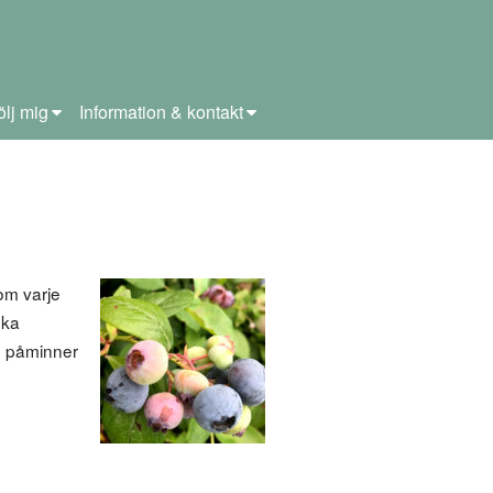
ölj mig
Information & kontakt
om varje
ska
om påminner