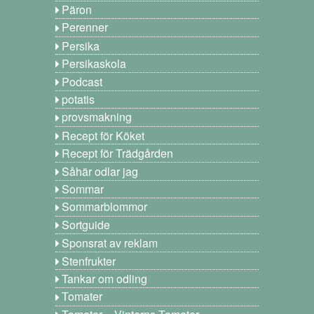
Päron
Perenner
Persika
Persikaskola
Podcast
potatis
provsmakning
Recept för Köket
Recept för Trädgården
Såhär odlar jag
Sommar
Sommarblommor
Sortguide
Sponsrat av reklam
Stenfrukter
Tankar om odling
Tomater