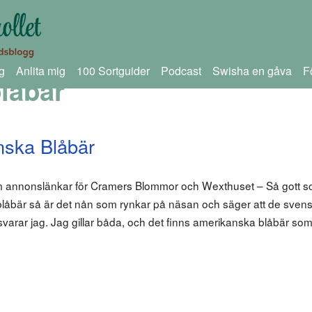
g
Anlita mig
100 Sortguider
Podcast
Swisha en gåva
F
låbär
nska Blåbär
om annonslänkar för Cramers Blommor och Wexthuset – Så gott s
låbär så är det nån som rynkar på näsan och säger att de sven
svarar jag. Jag gillar båda, och det finns amerikanska blåbär s