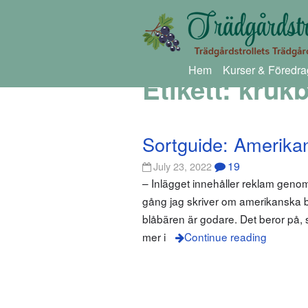
Hem
Kurser & Föredra
Etikett:
krukb
Sortguide: Amerika
19
July 23, 2022
– Inlägget innehåller reklam gen
gång jag skriver om amerikanska b
blåbären är godare. Det beror på, 
mer i
Continue reading