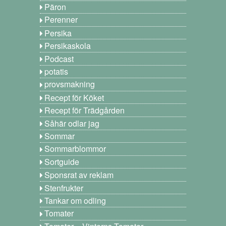
Päron
Perenner
Persika
Persikaskola
Podcast
potatis
provsmakning
Recept för Köket
Recept för Trädgården
Såhär odlar jag
Sommar
Sommarblommor
Sortguide
Sponsrat av reklam
Stenfrukter
Tankar om odling
Tomater