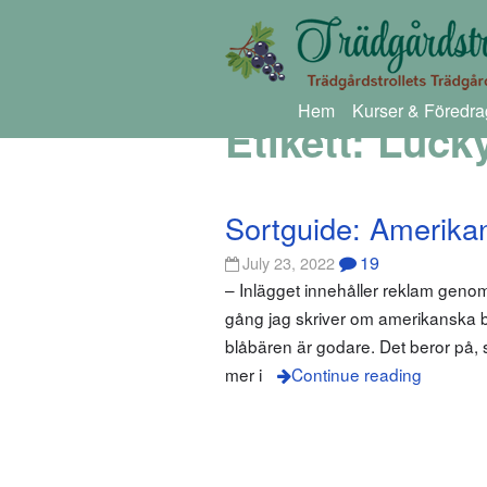
Hem
Kurser & Föredra
Etikett:
Lucky
Sortguide: Amerika
19
July 23, 2022
– Inlägget innehåller reklam gen
gång jag skriver om amerikanska b
blåbären är godare. Det beror på, 
mer i
Continue reading