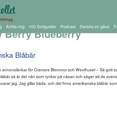
g
Anlita mig
100 Sortguider
Podcast
Swisha en gåva
F
 Berry Blueberry
nska Blåbär
om annonslänkar för Cramers Blommor och Wexthuset – Så gott s
låbär så är det nån som rynkar på näsan och säger att de sven
svarar jag. Jag gillar båda, och det finns amerikanska blåbär s