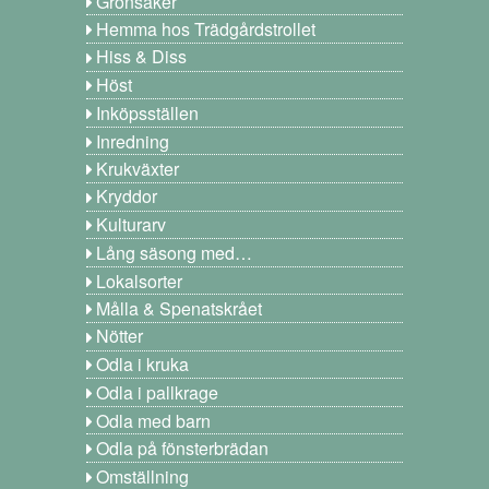
Grönsaker
Hemma hos Trädgårdstrollet
Hiss & Diss
Höst
Inköpsställen
Inredning
Krukväxter
Kryddor
Kulturarv
Lång säsong med…
Lokalsorter
Målla & Spenatskrået
Nötter
Odla i kruka
Odla i pallkrage
Odla med barn
Odla på fönsterbrädan
Omställning