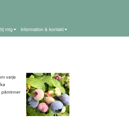
ölj mig
Information & kontakt
om varje
ska
om påminner