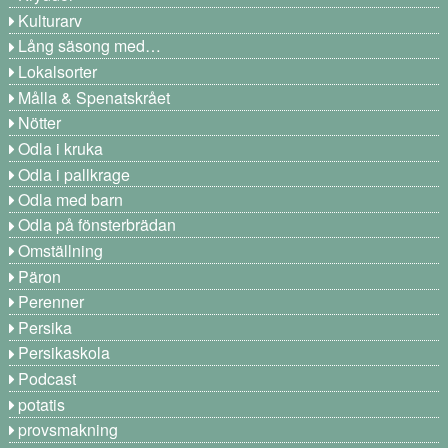
Kulturarv
Lång säsong med…
Lokalsorter
Målla & Spenatskrået
Nötter
Odla i kruka
Odla i pallkrage
Odla med barn
Odla på fönsterbrädan
Omställning
Päron
Perenner
Persika
Persikaskola
Podcast
potatis
provsmakning