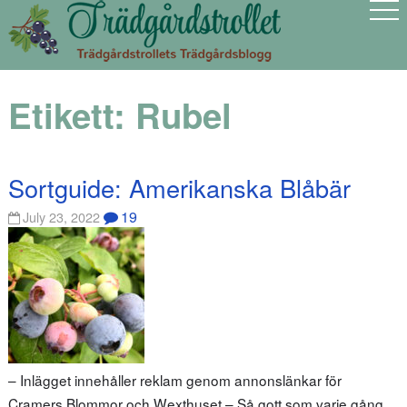
Etikett:
Rubel
Sortguide: Amerikanska Blåbär
19
July 23, 2022
– Inlägget innehåller reklam genom annonslänkar för
Cramers Blommor och Wexthuset – Så gott som varje gång