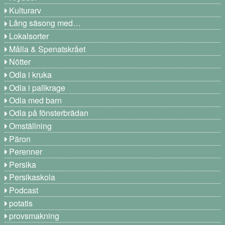
Kulturarv
Lång säsong med…
Lokalsorter
Målla & Spenatskrået
Nötter
Odla i kruka
Odla i pallkrage
Odla med barn
Odla på fönsterbrädan
Omställning
Päron
Perenner
Persika
Persikaskola
Podcast
potatis
provsmakning