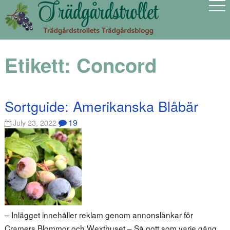
Etikett:
Concord
Sortguide: Amerikanska Blåbär
19
July 23, 2022
– Inlägget innehåller reklam genom annonslänkar för
Cramers Blommor och Wexthuset – Så gott som varje gång