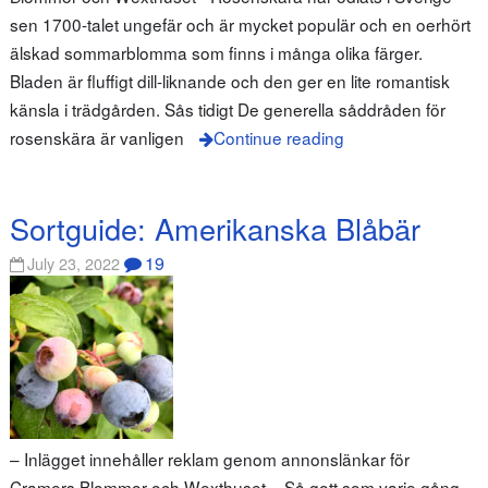
sen 1700-talet ungefär och är mycket populär och en oerhört
älskad sommarblomma som finns i många olika färger.
Bladen är fluffigt dill-liknande och den ger en lite romantisk
känsla i trädgården. Sås tidigt De generella såddråden för
rosenskära är vanligen
Continue reading
Sortguide: Amerikanska Blåbär
19
July 23, 2022
– Inlägget innehåller reklam genom annonslänkar för
Cramers Blommor och Wexthuset – Så gott som varje gång