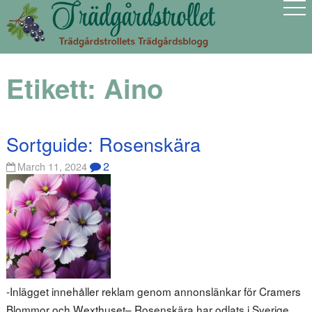
Etikett:
Aino
Sortguide: Rosenskära
2
March 11, 2024
-Inlägget innehåller reklam genom annonslänkar för Cramers
Blommor och Wexthuset– Rosenskära har odlats i Sverige