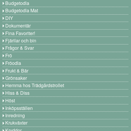
Budgetodla
Budgetodla Mat
DIY
Dokumentär
Fina Favoriter!
Fjärilar och bin
Frågor & Svar
Frö
Fröodla
Frukt & Bär
Grönsaker
Hemma hos Trädgårdstrollet
Hiss & Diss
Höst
Inköpsställen
Inredning
Krukväxter
Kryddor