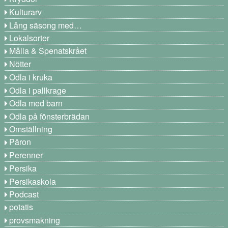
Kulturarv
Lång säsong med…
Lokalsorter
Målla & Spenatskrået
Nötter
Odla i kruka
Odla i pallkrage
Odla med barn
Odla på fönsterbrädan
Omställning
Päron
Perenner
Persika
Persikaskola
Podcast
potatis
provsmakning