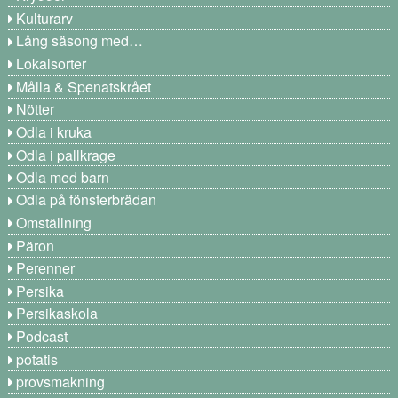
Kulturarv
Lång säsong med…
Lokalsorter
Målla & Spenatskrået
Nötter
Odla i kruka
Odla i pallkrage
Odla med barn
Odla på fönsterbrädan
Omställning
Päron
Perenner
Persika
Persikaskola
Podcast
potatis
provsmakning