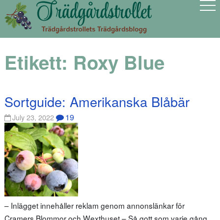
Etikett:
Roxy Blue
Sortguide: Amerikanska Blåbär
19
July 23, 2022
– Inlägget innehåller reklam genom annonslänkar för
Cramers Blommor och Wexthuset – Så gott som varje gång