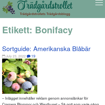
Etikett:
Bonifacy
Sortguide: Amerikanska Blåbär
19
July 23, 2022
– Inlägget innehåller reklam genom annonslänkar för
Cramers Blommor och Wexthuset – Så gott som varje gång