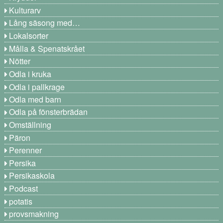
Kulturarv
Lång säsong med…
Lokalsorter
Målla & Spenatskrået
Nötter
Odla i kruka
Odla i pallkrage
Odla med barn
Odla på fönsterbrädan
Omställning
Päron
Perenner
Persika
Persikaskola
Podcast
potatis
provsmakning