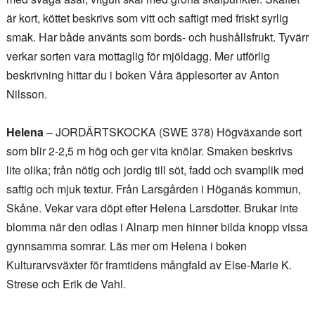
är kort, köttet beskrivs som vitt och saftigt med friskt syrlig
smak. Har både använts som bords- och hushållsfrukt. Tyvärr
verkar sorten vara mottaglig för mjöldagg. Mer utförlig
beskrivning hittar du i boken Våra äpplesorter av Anton
Nilsson.
Helena
– JORDÄRTSKOCKA (SWE 378) Högväxande sort
som blir 2-2,5 m hög och ger vita knölar. Smaken beskrivs
lite olika; från nötig och jordig till söt, fadd och svamplik med
saftig och mjuk textur. Från Larsgården i Höganäs kommun,
Skåne. Vekar vara döpt efter Helena Larsdotter. Brukar inte
blomma när den odlas i Alnarp men hinner bilda knopp vissa
gynnsamma somrar. Läs mer om Helena i boken
Kulturarvsväxter för framtidens mångfald av Else-Marie K.
Strese och Erik de Vahl.