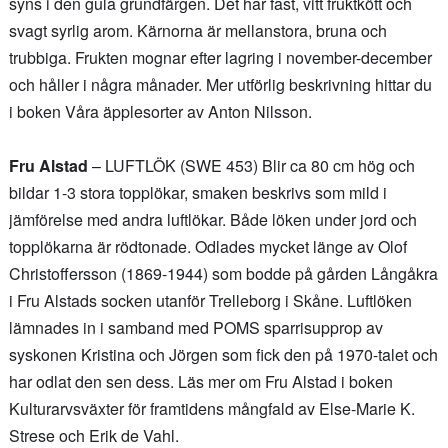
syns i den gula grundfärgen. Det har fast, vitt fruktkött och
svagt syrlig arom. Kärnorna är mellanstora, bruna och
trubbiga. Frukten mognar efter lagring i november-december
och håller i några månader. Mer utförlig beskrivning hittar du
i boken Våra äpplesorter av Anton Nilsson.
Fru Alstad
– LUFTLÖK (SWE 453) Blir ca 80 cm hög och
bildar 1-3 stora topplökar, smaken beskrivs som mild i
jämförelse med andra luftlökar. Både löken under jord och
topplökarna är rödtonade. Odlades mycket länge av Olof
Christoffersson (1869-1944) som bodde på gården Långåkra
i Fru Alstads socken utanför Trelleborg i Skåne. Luftlöken
lämnades in i samband med POMS sparrisupprop av
syskonen Kristina och Jörgen som fick den på 1970-talet och
har odlat den sen dess. Läs mer om Fru Alstad i boken
Kulturarvsväxter för framtidens mångfald av Else-Marie K.
Strese och Erik de Vahl.