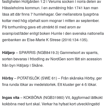
fastigheten Hofgården 1:2 i Verums socken i norra delen av
Hässleholms kommun. I en avmätning från 1741 kan man
läsa att där finns 7 humlehagar. Ger mellanstora ljusgröna
kottar med hög oljehalt som mognar i mitten av september.
På torrhumling gavs ett utmärkt öl med arom av
svamp/ost/läder enligt boken Humle i den svenska nationella
genbanken av Else-Marie K Strese (2016:134-135).
Häljarp
– SPARRIS (NGB8419.3) Gammelsort av sparris,
sorten bevaras i fröodling av NordGen som fått sin acession
från byn Häljarp i Skåne.
Hörby
– POTATISLÖK (SWE 61) – Från skånska Hörby, ger
fina runda lökar av medelstorlek. Ett kluster ger 4-5 lökar.
Ingas vita
– KOKBÖNA (NGB31980) Vit, äggformad lättkokt
kokböna med tunt skal. Verkar ha hyfsat kort utvecklingstid