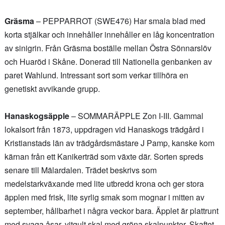
Gräsma
– PEPPARROT (SWE476) Har smala blad med
korta stjälkar och innehåller innehåller en låg koncentration
av sinigrin. Från Gräsma boställe mellan Östra Sönnarslöv
och Huaröd i Skåne. Donerad till Nationella genbanken av
paret Wahlund. Intressant sort som verkar tillhöra en
genetiskt avvikande grupp.
Hanaskogsäpple
– SOMMARÄPPLE Zon I-III. Gammal
lokalsort från 1873, uppdragen vid Hanaskogs trädgård i
Kristianstads län av trädgårdsmästare J Pamp, kanske kom
kärnan från ett Kanikerträd som växte där. Sorten spreds
senare till Mälardalen. Trädet beskrivs som
medelstarkväxande med lite utbredd krona och ger stora
äpplen med frisk, lite syrlig smak som mognar i mitten av
september, hållbarhet i några veckor bara. Äpplet är plattrunt
med svaga åsar, vitgult skal med gröna skalpunkter. Skaftet