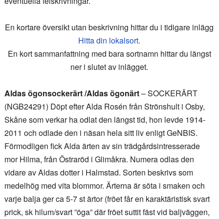
eventuella felskrivningar.
En kortare översikt utan beskrivning hittar du i tidigare inlägg
Hitta din lokalsort.
En kort sammanfattning med bara sortnamn hittar du längst
ner i slutet av inlägget.
Aldas ögonsockerärt /Aldas ögonärt
– SOCKERÄRT
(NGB24291) Döpt efter Alda Rosén från Strönshult i Osby,
Skåne som verkar ha odlat den längst tid, hon levde 1914-
2011 och odlade den i näsan hela sitt liv enligt GeNBIS.
Förmodligen fick Alda ärten av sin trädgårdsintresserade
mor Hilma, från Östraröd i Glimåkra. Numera odlas den
vidare av Aldas dotter i Halmstad. Sorten beskrivs som
medelhög med vita blommor. Ärterna är söta i smaken och
varje balja ger ca 5-7 st ärtor (fröet får en karaktäristisk svart
prick, sk hilum/svart ”öga” där fröet suttit fäst vid baljväggen,