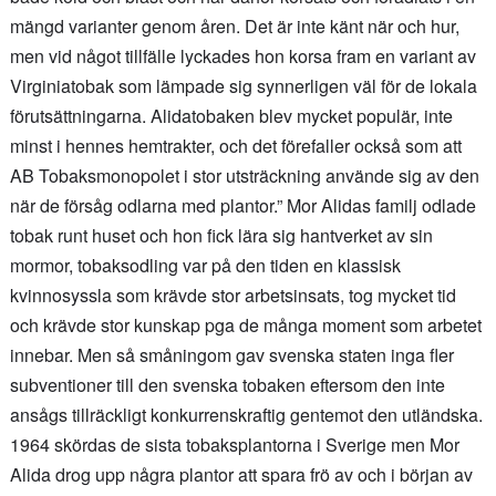
mängd varianter genom åren. Det är inte känt när och hur,
men vid något tillfälle lyckades hon korsa fram en variant av
Virginiatobak som lämpade sig synnerligen väl för de lokala
förutsättningarna. Alidatobaken blev mycket populär, inte
minst i hennes hemtrakter, och det förefaller också som att
AB Tobaksmonopolet i stor utsträckning använde sig av den
när de försåg odlarna med plantor.” Mor Alidas familj odlade
tobak runt huset och hon fick lära sig hantverket av sin
mormor, tobaksodling var på den tiden en klassisk
kvinnosyssla som krävde stor arbetsinsats, tog mycket tid
och krävde stor kunskap pga de många moment som arbetet
innebar. Men så småningom gav svenska staten inga fler
subventioner till den svenska tobaken eftersom den inte
ansågs tillräckligt konkurrenskraftig gentemot den utländska.
1964 skördas de sista tobaksplantorna i Sverige men Mor
Alida drog upp några plantor att spara frö av och i början av