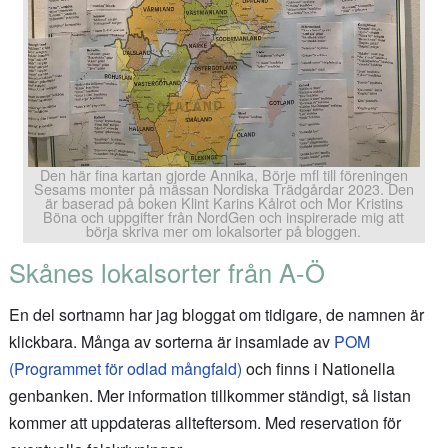
Den här fina kartan gjorde Annika, Börje mfl till föreningen
Sesams monter på mässan Nordiska Trädgårdar 2023. Den
är baserad på boken Klint Karins Kålrot och Mor Kristins
Böna och uppgifter från NordGen och inspirerade mig att
börja skriva mer om lokalsorter på bloggen.
Skånes lokalsorter från A-Ö
En del sortnamn har jag bloggat om tidigare, de namnen är
klickbara. Många av sorterna är insamlade av
POM
(Programmet för odlad mångfald)
och finns i Nationella
genbanken. Mer information tillkommer ständigt, så listan
kommer att uppdateras allteftersom. Med reservation för