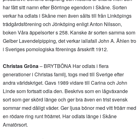
har fått sitt namn efter Börringe egendom i Skåne. Sorten
verkar ha odlats i Skåne men även sålts till från Linköpings
trädgårdsförening och Jönköping enligt Anton Nilsson,
boken Våra äppelsorter s 258. Kanske är sorten samma som
Gelber Lavendelpipping, det verkar iallafall John A. Åhlen tro
i Sveriges pomologiska förenings årsskrift 1912.
Christas Gröna
– BRYTBÖNA Har odlats i flera
generationer i Christas familj, togs med till Sverige efter
andra världskriget. Gavs 1989 vidare till Carina och John
Linde som fortsatt odla den. Beskrivs som en lågväxande
sort som ger skörd länge och ger bra även en trist svensk
sommar med dåligt väder. Ger ljusa bönor med vitt fröärr med
en rödare ring runt fröärret. Har odlats länge i Skåne
Amatörsort.