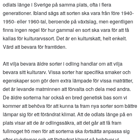
odlats länge i Sverige på samma plats, ofta i flera
generationer. Ibland sägs att sorten ska vara från före 1940-
1950- eller 1960-tal, beroende på växtslag, men egentligen
finns ingen regel för hur gammal en sort ska vara för att få
kallas för kulturarvssort. Det är en kulturskatt, helt enkelt.
Värd att bevara för framtiden.
Att vilja bevara äldre sorter i odling handlar om att vilja
bevara sitt kulturarv. Vissa sorter har specifika smaker och
egenskaper som gör dem extra lämpade för vissa maträtter,
det är levande matminnen att förvalta och dela med andra.
De äldre sorterna har också en bred genetisk bas som vi
kommer att behöva för att kunna ta fram nya sorter som bättre
lämpar sig för ett förändrat klimat. Att de odlats länge på en
plats visar att de är odlingssäkra, att det går att få fram
fullmoget frö men för att sorterna ska
fortsätta
anpassa sig
efter sjukdomar och ett förändrat klimat så behöver vi