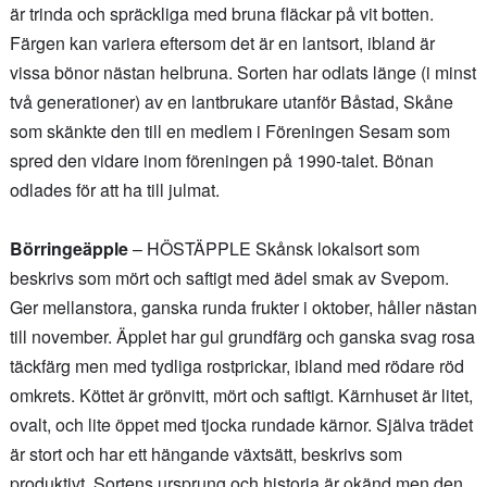
är trinda och spräckliga med bruna fläckar på vit botten.
Färgen kan variera eftersom det är en lantsort, ibland är
vissa bönor nästan helbruna. Sorten har odlats länge (i minst
två generationer) av en lantbrukare utanför Båstad, Skåne
som skänkte den till en medlem i Föreningen Sesam som
spred den vidare inom föreningen på 1990-talet. Bönan
odlades för att ha till julmat.
Börringeäpple
– HÖSTÄPPLE Skånsk lokalsort som
beskrivs som mört och saftigt med ädel smak av Svepom.
Ger mellanstora, ganska runda frukter i oktober, håller nästan
till november. Äpplet har gul grundfärg och ganska svag rosa
täckfärg men med tydliga rostprickar, ibland med rödare röd
omkrets. Köttet är grönvitt, mört och saftigt. Kärnhuset är litet,
ovalt, och lite öppet med tjocka rundade kärnor. Själva trädet
är stort och har ett hängande växtsätt, beskrivs som
produktivt. Sortens ursprung och historia är okänd men den