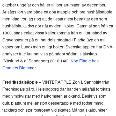
oktober ungefär och håller till början-mitten av december.
Ansågs förr vara både ett gott ätäpple och bra hushållsäpple
men idag tror jag nog att de flesta mest betraktar den som
hushållsfrukt, dvs gör nåt av den i köket. Gammal sort från ca
1860, sägs enligt vissa källor komma från en kärnsådd av
Gravensteiner på en handelsträdgård i Flädie (typ en mil
väster om Lund) men enligt boken Svenska äpplen har DNA-
analyser inte kunnat visa på något sådant släktskap
(Näslund & af Sandeberg 2010:140).
Köp Flädie hos
Cramers Blommor
Fredriksdalsäpple
– VINTERÄPPLE Zon I. Sannolikt från
Fredriksdals gård, Helsingborg där har den iallafall förökats
med ympkvistar med härkomsten är okänd. Beskrivs som
gult, plattrunt mellanstort dessertäpple med rödstrimmig
täckfärg och stor rostrosett vid skaftet. Många skalpunkter