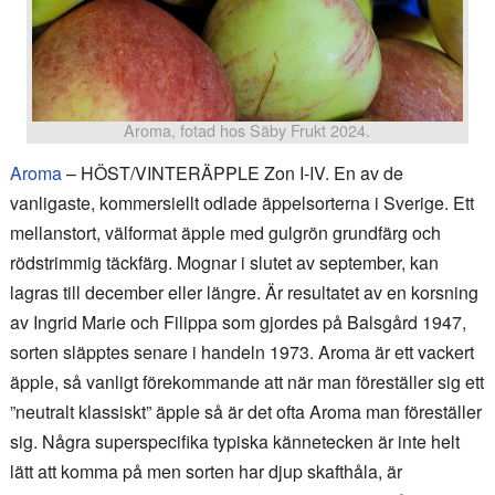
Aroma, fotad hos Säby Frukt 2024.
Aroma
– HÖST/VINTERÄPPLE Zon I-IV. En av de
vanligaste, kommersiellt odlade äppelsorterna i Sverige. Ett
mellanstort, välformat äpple med gulgrön grundfärg och
rödstrimmig täckfärg. Mognar i slutet av september, kan
lagras till december eller längre. Är resultatet av en korsning
av Ingrid Marie och Filippa som gjordes på Balsgård 1947,
sorten släpptes senare i handeln 1973. Aroma är ett vackert
äpple, så vanligt förekommande att när man föreställer sig ett
”neutralt klassiskt” äpple så är det ofta Aroma man föreställer
sig. Några superspecifika typiska kännetecken är inte helt
lätt att komma på men sorten har djup skafthåla, är