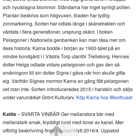
och nyutslagna blommor. Ståndarna har inget synligt pollen.
Plantan beskrivs som högvuxen, bladen har tydlig
zonmarkering. Sorten har odlats länge i skånetrakten och
vårdats i flera generationer, ursprung okänt. I boken
Pelargoner i Nationella genbanken kan man läsa mer om
dess historia: Karna bodde i början av 1900-talet på en
mindre bondgård i i Västra Torp utanför Trelleborg. Hennes
dotter Helga odlade vidare pelargonen och gav den så
småningom till sin dotter Signe i gåva när hon skulle gifta
sig. Varifrån Signes mormor Karna en gång fått pelargonen
vet man inte. Sorten introducerades 2015 i handeln och säljs
under varumärket Grönt Kulturarv.
Köp Karna hos Wexthuset
Kattis
– SVARTA VINBÄR Ger mellanstora bär med
mellanstark smak, kryddigt rund med toner av kanel. Mer
utförlig beskrivning finns i SesamNytt 2016/4. Uppstod
Go Top