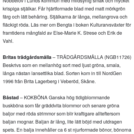
Nöbbelöv i Lunds kommun med mildsyrlig smak och mycket
krispiga stjälkar. Får hjärtformade blad med matt mörkgrön
färg och lätt behåring. Stjälkarna är långa, mellangrova och
fläckigt röda. Läs mer om Bengta i boken Kulturarvsväxter för
framtidens mångfald av Else-Marie K. Strese och Erik de
Vahl.
Britas trädgårdsmålla
– TRÄDGÅRDSMÅLLA (NGB11726)
Beskrivs som en mellanhög sort med ljust gröna, smala,
långa nästan lansettlika blad. Sorten kom in till NordGen
1996 från Brita Lagerberg i Veberöd, Skåne.
Båstad
– KOKBÖNA Ganska hög tidigblommande
buskböna som får gräddvita blommor och senare gröna
baljor med röda strimmor som blir kraftigare allteftersom
baljan mognar. Baljan är lång, lite lätt böjd med utdragen
spets. En balja innehåller ca 6 st njurformade bönor, bönorna