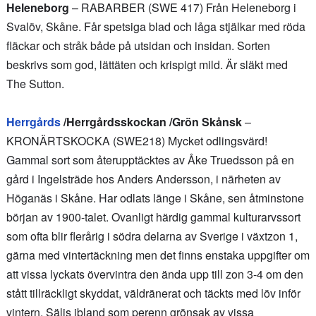
Heleneborg
– RABARBER (SWE 417) Från Heleneborg i
Svalöv, Skåne. Får spetsiga blad och låga stjälkar med röda
fläckar och stråk både på utsidan och insidan. Sorten
beskrivs som god, lättäten och krispigt mild. Är släkt med
The Sutton.
Herrgårds
/Herrgårdsskockan /Grön Skånsk
–
KRONÄRTSKOCKA (SWE218) Mycket odlingsvärd!
Gammal sort som återupptäcktes av Åke Truedsson på en
gård i Ingelsträde hos Anders Andersson, i närheten av
Höganäs i Skåne. Har odlats länge i Skåne, sen åtminstone
början av 1900-talet. Ovanligt härdig gammal kulturarvssort
som ofta blir flerårig i södra delarna av Sverige i växtzon 1,
gärna med vintertäckning men det finns enstaka uppgifter om
att vissa lyckats övervintra den ända upp till zon 3-4 om den
stått tillräckligt skyddat, väldränerat och täckts med löv inför
vintern. Säljs ibland som perenn grönsak av vissa