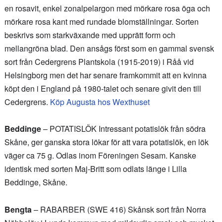
en rosavit, enkel zonalpelargon med mörkare rosa öga och
mörkare rosa kant med rundade blomställningar. Sorten
beskrivs som starkväxande med upprätt form och
mellangröna blad. Den ansågs först som en gammal svensk
sort från Cedergrens Plantskola (1915-2019) i Råå vid
Helsingborg men det har senare framkommit att en kvinna
köpt den i England på 1980-talet och senare givit den till
Cedergrens.
Köp Augusta hos Wexthuset
Beddinge
– POTATISLÖK Intressant potatislök från södra
Skåne, ger ganska stora lökar för att vara potatislök, en lök
väger ca 75 g. Odlas inom Föreningen Sesam. Kanske
identisk med sorten Maj-Britt som odlats länge i Lilla
Beddinge, Skåne.
Bengta
– RABARBER (SWE 416) Skånsk sort från Norra