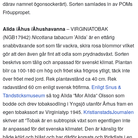
därav namnet ögonsockerärt). Sorten samlades in av POMs
Fröuppropet.
Alida /Åhus /Åhushavanna
– VIRGINIATOBAK
(NGB17942)
Nicotiana tabacum
’Alida’ är en ettårig
snabbväxande sort som får vackra, skira rosa blommor vilket
gör att den även går fint att odla som prydnadsväxt. Sorten
beskrivs som tålig och anpassad för svenskt klimat. Plantan
blir ca 100-180 cm hög och fröet ska frögros ytligt, täck inte
över fröet med jord. Rek plantavstånd ca 40 cm. Rek
radavstånd 60 cm enligt svensk fröfirma.
Enligt Snus &
Tändsticksmuseum
så tog Alida ”Mor Alida” Olsson som
bodde och drev tobaksodling i Yngsjö utanför Århus fram en
egen tobakssort av Virginiatyp 1945.
KristianstadsJournalen
skriver att ”Tobak är en subtropisk växt som egentligen inte
är anpassad för det svenska klimatet. Den är känslig för
både köld och blåst och har därför korsats och förädlats i en