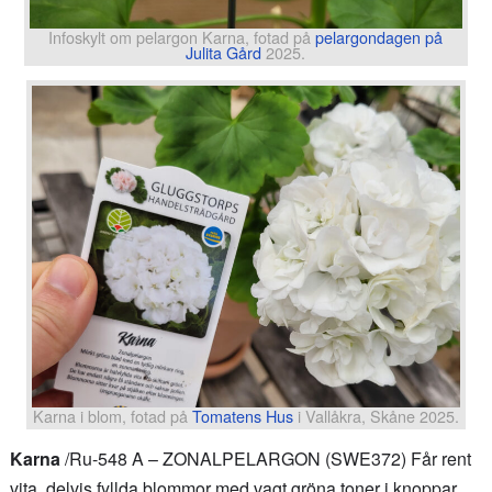
Infoskylt om pelargon Karna, fotad på
pelargondagen på
Julita Gård
2025.
Karna i blom, fotad på
Tomatens Hus
i Vallåkra, Skåne 2025.
Karna
/Ru-548 A – ZONALPELARGON (SWE372) Får rent
vita, delvis fyllda blommor med vagt gröna toner i knoppar