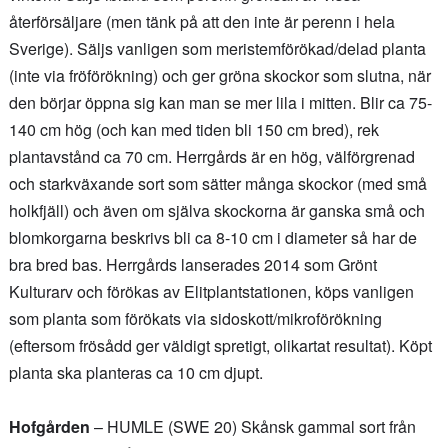
återförsäljare (men tänk på att den inte är perenn i hela
Sverige). Säljs vanligen som meristemförökad/delad planta
(inte via fröförökning) och ger gröna skockor som slutna, när
den börjar öppna sig kan man se mer lila i mitten. Blir ca 75-
140 cm hög (och kan med tiden bli 150 cm bred), rek
plantavstånd ca 70 cm. Herrgårds är en hög, välförgrenad
och starkväxande sort som sätter många skockor (med små
holkfjäll) och även om själva skockorna är ganska små och
blomkorgarna beskrivs bli ca 8-10 cm i diameter så har de
bra bred bas. Herrgårds lanserades 2014 som Grönt
Kulturarv och förökas av Elitplantstationen, köps vanligen
som planta som förökats via sidoskott/mikroförökning
(eftersom frösådd ger väldigt spretigt, olikartat resultat). Köpt
planta ska planteras ca 10 cm djupt.
Hofgården
– HUMLE (SWE 20) Skånsk gammal sort från