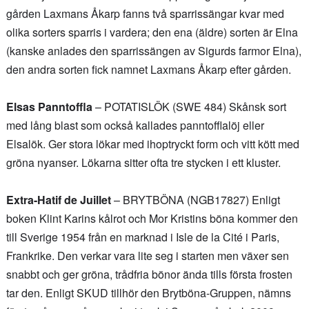
gården Laxmans Åkarp fanns två sparrissängar kvar med
olika sorters sparris i vardera; den ena (äldre) sorten är Elna
(kanske anlades den sparrissängen av Sigurds farmor Elna),
den andra sorten fick namnet Laxmans Åkarp efter gården.
Elsas Panntoffla
– POTATISLÖK (SWE 484) Skånsk sort
med lång blast som också kallades panntofflalöj eller
Elsalök. Ger stora lökar med ihoptryckt form och vitt kött med
gröna nyanser. Lökarna sitter ofta tre stycken i ett kluster.
Extra-Hatif de Juillet
– BRYTBÖNA (NGB17827) Enligt
boken Klint Karins kålrot och Mor Kristins böna kommer den
till Sverige 1954 från en marknad i Isle de la Cité i Paris,
Frankrike. Den verkar vara lite seg i starten men växer sen
snabbt och ger gröna, trådfria bönor ända tills första frosten
tar den. Enligt SKUD tillhör den Brytböna-Gruppen, nämns