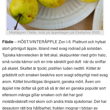
Höstäpplet Flädie, fotat på äppeldagen på Ekebyhov 2025.
Flädie
– HÖST/VINTERÄPPLE Zon I-II. Plattrunt och hyfsat
stort gröntgult äpple, ibland med svag rodnad på solsidan.
Typiska kännetecken är fett skal, skalpunkter med grön halo,
små runda kärnor och en inte särskilt god doft när du sniffar
på skalet. Skaftet är tjockt, pistillen luden nedtill. Köttet är
gräddvitt och smaken beskrivs som svagt sötsyrligt med svag
arom. Köttet brunfärgas långsamt, ganska mört. Även om
äpplet inte doftar så gott så så är det en ganska populär sort
eftersom många gillar smaken och det har god
motståndskraft mot skorv och andra trista sjukdomar. Det har
dessutom rätt bra hållbarhet, frukten mognar i början av