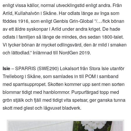
enligt vissa källor, normal utvecklingstid enligt andra. Från
Arild, Kullahalvön i Skåne. Har odlats länge av Inga som
föddes 1916, som enligt Genbis Grin-Global ”/…/fick bönan
av ett äldre syskonpar i Arild under andra kriget. De hade
odlats i familjen så länge de mindes, dvs sedan 1800-talet.
Vi tycker bönan är mycket odlingsvärd, den är mild i smaken
och lättodlad.” Inlämnad till NordGen 2019.
Isie
– SPARRIS (SWE290) Lokalsort från Stora Isie utanför
Trelleborg i Skåne, som samlades in till POM i samband
med sparrisuppropet. Skotten kommer upp sent men sorten
blommar tidigt med hanblommor. Purpurfärgad topp med
grön stjälk och fjäll med tidigt vita spetsar, ger ganska tunna
skott med glest och lågvuxet bladverk.