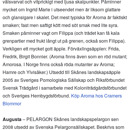
välsvarvat och vitprickigt med ljusa skalpunkter. Påminner
mycket om Ingrid Marie i utseendet men är liksom glattare
och glansigare i skalet. Det mest typiska för Aroma är faktiskt
smaken; fast men saftigt kött med söt smak med lite syra.
Smaken påminner vagt om Filippa (och trädet kan få kala
grenpartier med frukt långt ut på grenen, också som Filippa).
Verkligen ett mycket gott äpple. Förväxlingsäpplen: Frida,
Fredrik, Birgit Bonnier. (Aroma finns även som en röd mutant;
Amorosa. I Norge finns också röda mutanter av Aroma;
Hamre och Ylvisåker.) Utsedd till Skånes landskapsäpple
2005 av Sveriges Pomologiska Sällskap och Riksförbundet
Svensk Trädgård i samarbete med Koloniträdgårdsförbundet
och Sveriges Hembygdsförbund.
Köp Aroma hos Cramers
Blommor
Augusta
– PELARGON Skånes landskapspelargon sen
2008 utsedd av Svenska Pelargonsällskapet. Beskrivs som