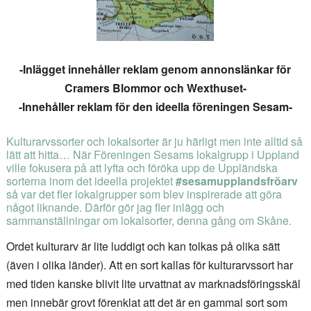
-Inlägget innehåller reklam genom annonslänkar för
Cramers Blommor och Wexthuset-
-Innehåller reklam för den ideella föreningen Sesam-
Kulturarvssorter och lokalsorter är ju härligt men inte alltid så
lätt att hitta… När Föreningen Sesams lokalgrupp i Uppland
ville fokusera på att lyfta och föröka upp de Uppländska
sorterna inom det ideella projektet
#sesamupplandsfröarv
så var det fler lokalgrupper som blev inspirerade att göra
något liknande. Därför gör jag fler inlägg och
sammanställningar om lokalsorter, denna gång om Skåne.
Ordet kulturarv är lite luddigt och kan tolkas på olika sätt
(även i olika länder). Att en sort kallas för kulturarvssort har
med tiden kanske blivit lite urvattnat av marknadsföringsskäl
men innebär grovt förenklat att det är en gammal sort som