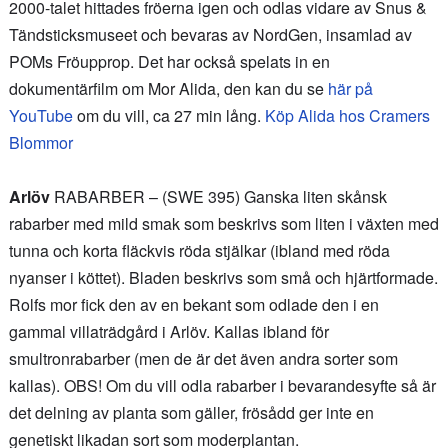
2000-talet hittades fröerna igen och odlas vidare av Snus &
Tändsticksmuseet och bevaras av NordGen, insamlad av
POMs Fröupprop. Det har också spelats in en
dokumentärfilm om Mor Alida, den kan du se
här på
YouTube
om du vill, ca 27 min lång.
Köp Alida hos Cramers
Blommor
Arlöv
RABARBER – (SWE 395) Ganska liten skånsk
rabarber med mild smak som beskrivs som liten i växten med
tunna och korta fläckvis röda stjälkar (ibland med röda
nyanser i köttet). Bladen beskrivs som små och hjärtformade.
Rolfs mor fick den av en bekant som odlade den i en
gammal villaträdgård i Arlöv. Kallas ibland för
smultronrabarber (men de är det även andra sorter som
kallas). OBS! Om du vill odla rabarber i bevarandesyfte så är
det delning av planta som gäller, frösådd ger inte en
genetiskt likadan sort som moderplantan.