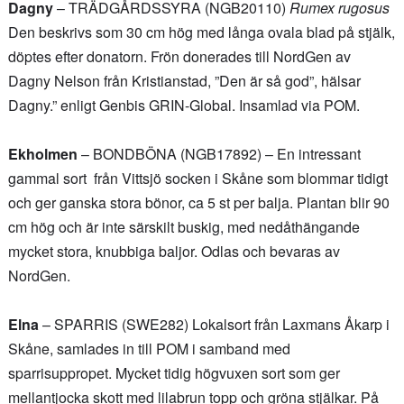
Dagny
– TRÄDGÅRDSSYRA (NGB20110)
Rumex rugosus
Den beskrivs som 30 cm hög med långa ovala blad på stjälk,
döptes efter donatorn. Frön donerades till NordGen av
Dagny Nelson från Kristianstad, ”Den är så god”, hälsar
Dagny.” enligt Genbis GRIN-Global. Insamlad via POM.
Ekholmen
– BONDBÖNA (
NGB17892)
– En intressant
gammal sort från Vittsjö socken i Skåne som blommar tidigt
och ger ganska stora bönor, ca 5 st per balja. Plantan blir 90
cm hög och är inte särskilt buskig, med nedåthängande
mycket stora, knubbiga baljor. Odlas och bevaras av
NordGen.
Elna
– SPARRIS (SWE282) Lokalsort från Laxmans Åkarp i
Skåne, samlades in till POM i samband med
sparrisuppropet. Mycket tidig högvuxen sort som ger
mellantjocka skott med lilabrun topp och gröna stjälkar. På