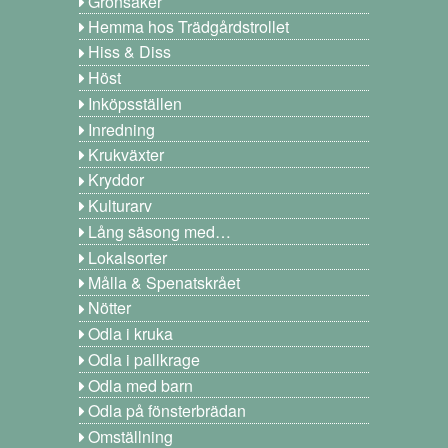
Grönsaker
Hemma hos Trädgårdstrollet
Hiss & Diss
Höst
Inköpsställen
Inredning
Krukväxter
Kryddor
Kulturarv
Lång säsong med…
Lokalsorter
Målla & Spenatskrået
Nötter
Odla i kruka
Odla i pallkrage
Odla med barn
Odla på fönsterbrädan
Omställning