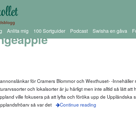
g
Anlita mig
100 Sortguider
Podcast
Swisha en gåva
F
ngeäpple
 annonslänkar för Cramers Blommor och Wexthuset- -Innehåller r
arvssorter och lokalsorter är ju härligt men inte alltid så lätt att
pland ville fokusera på att lyfta och föröka upp de Uppländska 
pplandsfröarv så var det
Continue reading