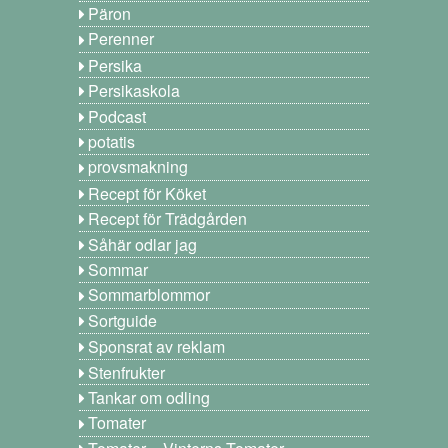
Päron
Perenner
Persika
Persikaskola
Podcast
potatis
provsmakning
Recept för Köket
Recept för Trädgården
Såhär odlar jag
Sommar
Sommarblommor
Sortguide
Sponsrat av reklam
Stenfrukter
Tankar om odling
Tomater