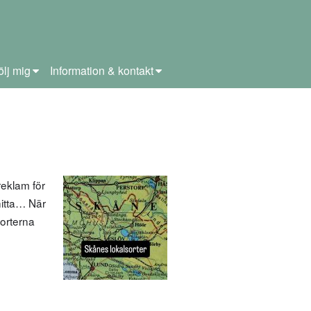
ölj mig
Information & kontakt
eklam för
 hitta… När
sorterna