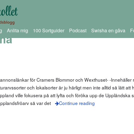
g
Anlita mig
100 Sortguider
Podcast
Swisha en gåva
F
ma
 annonslänkar för Cramers Blommor och Wexthuset- -Innehåller r
arvssorter och lokalsorter är ju härligt men inte alltid så lätt att
pland ville fokusera på att lyfta och föröka upp de Uppländska 
pplandsfröarv så var det
Continue reading