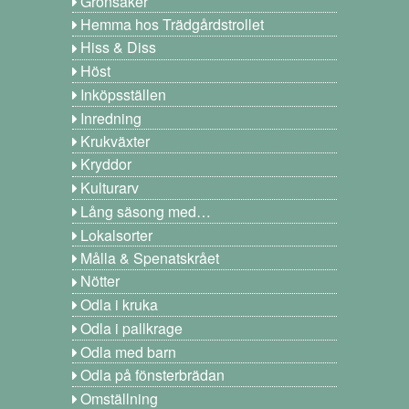
Grönsaker
Hemma hos Trädgårdstrollet
Hiss & Diss
Höst
Inköpsställen
Inredning
Krukväxter
Kryddor
Kulturarv
Lång säsong med…
Lokalsorter
Målla & Spenatskrået
Nötter
Odla i kruka
Odla i pallkrage
Odla med barn
Odla på fönsterbrädan
Omställning