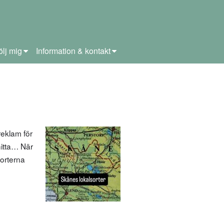
ölj mig
Information & kontakt
eklam för
 hitta… När
sorterna