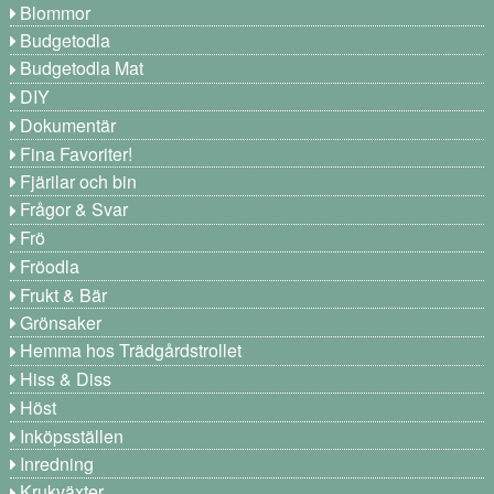
Blommor
Budgetodla
Budgetodla Mat
DIY
Dokumentär
Fina Favoriter!
Fjärilar och bin
Frågor & Svar
Frö
Fröodla
Frukt & Bär
Grönsaker
Hemma hos Trädgårdstrollet
Hiss & Diss
Höst
Inköpsställen
Inredning
Krukväxter