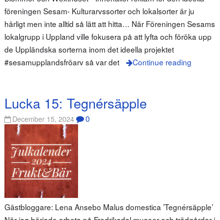
föreningen Sesam- Kulturarvssorter och lokalsorter är ju
härligt men inte alltid så lätt att hitta… När Föreningen Sesams
lokalgrupp i Uppland ville fokusera på att lyfta och föröka upp
de Uppländska sorterna inom det ideella projektet
#sesamupplandsfröarv så var det
Continue reading
Lucka 15: Tegnérsäpple
0
December 15, 2024
Gästbloggare: Lena Ansebo Malus domestica ’Tegnérsäpple’
När jag började arbeta på Fredriksdal museer och trädgårdar i