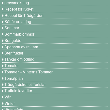
provsmakning
Recept för Köket
Recept för Trädgården
Såhär odlar jag
Sommar
Sommarblommor
Sortguide
Sponsrat av reklam
Stenfrukter
Tankar om odling
Tomater
Tomater – Vinterns Tomater
Tomatplan
Trädgårdstrollet Turistar
Trollets favoriter
Vår
Vinter
Vintersådd