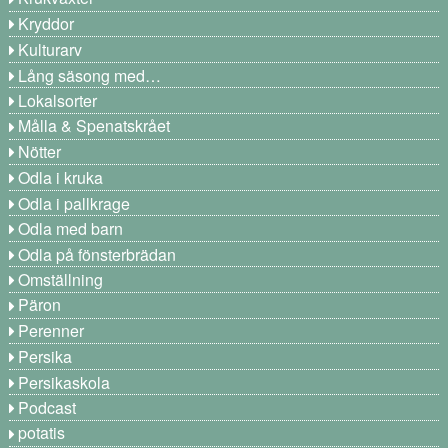
Kryddor
Kulturarv
Lång säsong med…
Lokalsorter
Målla & Spenatskrået
Nötter
Odla i kruka
Odla i pallkrage
Odla med barn
Odla på fönsterbrädan
Omställning
Päron
Perenner
Persika
Persikaskola
Podcast
potatis