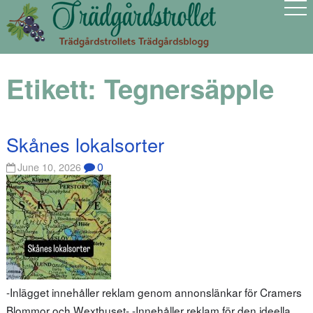
Etikett:
Tegnersäpple
Skånes lokalsorter
0
June 10, 2026
-Inlägget innehåller reklam genom annonslänkar för Cramers
Blommor och Wexthuset- -Innehåller reklam för den ideella