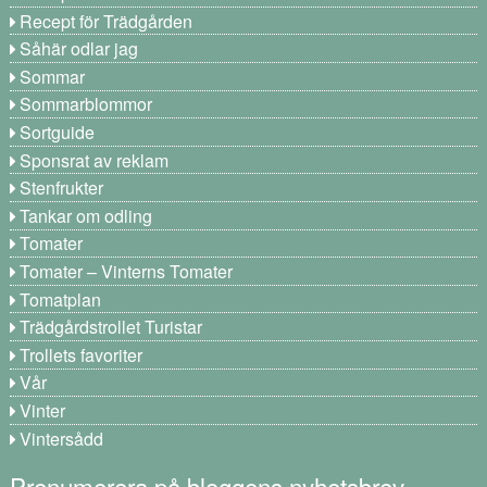
Recept för Trädgården
Såhär odlar jag
Sommar
Sommarblommor
Sortguide
Sponsrat av reklam
Stenfrukter
Tankar om odling
Tomater
Tomater – Vinterns Tomater
Tomatplan
Trädgårdstrollet Turistar
Trollets favoriter
Vår
Vinter
Vintersådd
Prenumerera på bloggens nyhetsbrev