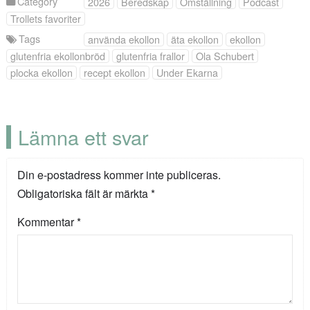
Category
2026
Beredskap
Omställning
Podcast
Trollets favoriter
Tags
använda ekollon
äta ekollon
ekollon
glutenfria ekollonbröd
glutenfria frallor
Ola Schubert
plocka ekollon
recept ekollon
Under Ekarna
Lämna ett svar
Din e-postadress kommer inte publiceras.
Obligatoriska fält är märkta
*
Kommentar
*