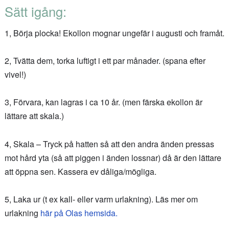
Sätt igång:
1, Börja plocka! Ekollon mognar ungefär i augusti och framåt.
2, Tvätta dem, torka luftigt i ett par månader. (spana efter
vivel!)
3, Förvara, kan lagras i ca 10 år. (men färska ekollon är
lättare att skala.)
4, Skala – Tryck på hatten så att den andra änden pressas
mot hård yta (så att piggen i änden lossnar) då är den lättare
att öppna sen. Kassera ev dåliga/mögliga.
5, Laka ur (t ex kall- eller varm urlakning). Läs mer om
urlakning
här på Olas hemsida.