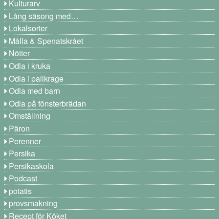
Kulturarv
Lång säsong med…
Lokalsorter
Målla & Spenatskrået
Nötter
Odla i kruka
Odla i pallkrage
Odla med barn
Odla på fönsterbrädan
Omställning
Päron
Perenner
Persika
Persikaskola
Podcast
potatis
provsmakning
Recept för Köket