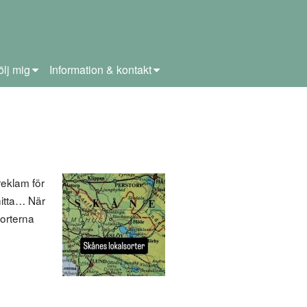
ölj mig
Information & kontakt
eklam för
 hitta… När
sorterna