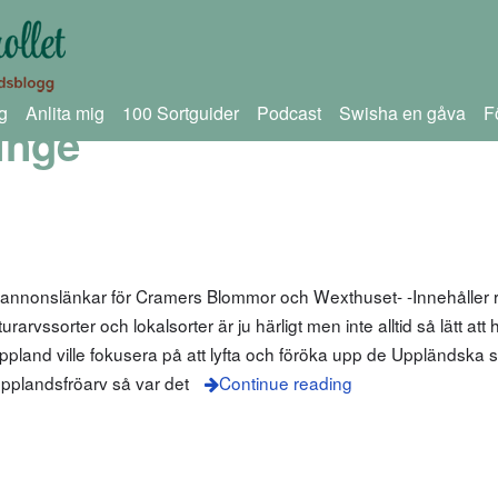
g
Anlita mig
100 Sortguider
Podcast
Swisha en gåva
F
inge
 annonslänkar för Cramers Blommor och Wexthuset- -Innehåller r
arvssorter och lokalsorter är ju härligt men inte alltid så lätt att
pland ville fokusera på att lyfta och föröka upp de Uppländska 
pplandsfröarv så var det
Continue reading