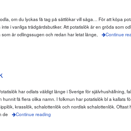
t odla, om du lyckas få tag på sättlökar vill säga… För att köpa pot
n inte i vanliga trädgårdsbutiker. Att potatislök är en gröda som od
en som är odlingssugen och redan har letat länge,
Continue re
k
atislök har odlats väldigt länge i Sverige för självhushållning, fa
hunnit få flera olika namn. I folkmun har potatislök bl a kallats fö
nipplök, krasslök, schalottenlök och nordisk schalottenlök. Oftast 
en de
Continue reading