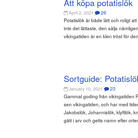
Att köpa potatislök
26
April 2, 2021
Potatislök är både lätt och roligt at
inte det lättaste, den säljs nämlige
vikingatiden är en klen tröst för d
Sortguide: Potatislö
23
January 10, 2021
Gammal goding från vikingatiden Pot
sen vikingatiden, och har med tiden 
Jakobslök, Johannislök, klyftlök, k
gått i arv och getts namn efter ort