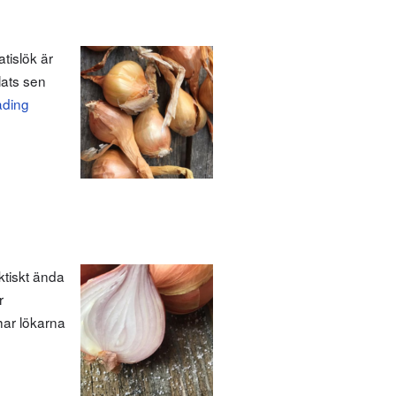
atislök är
lats sen
ading
ktiskt ända
r
har lökarna