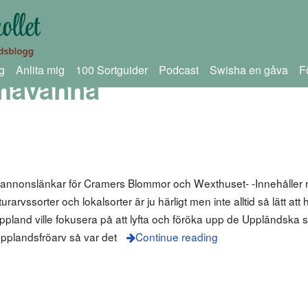
g
Anlita mig
100 Sortguider
Podcast
Swisha en gåva
F
havanna
 annonslänkar för Cramers Blommor och Wexthuset- -Innehåller r
arvssorter och lokalsorter är ju härligt men inte alltid så lätt att
pland ville fokusera på att lyfta och föröka upp de Uppländska 
pplandsfröarv så var det
Continue reading