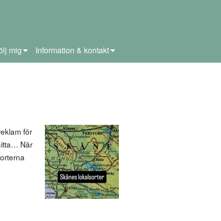
ölj mig
Information & kontakt
eklam för
 hitta… När
sorterna