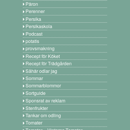
Päron
Perenner
Persika
Persikaskola
Podcast
potatis
provsmakning
Recept för Köket
Recept för Trädgården
Såhär odlar jag
Sommar
Sommarblommor
Sortguide
Sponsrat av reklam
Stenfrukter
Tankar om odling
Tomater