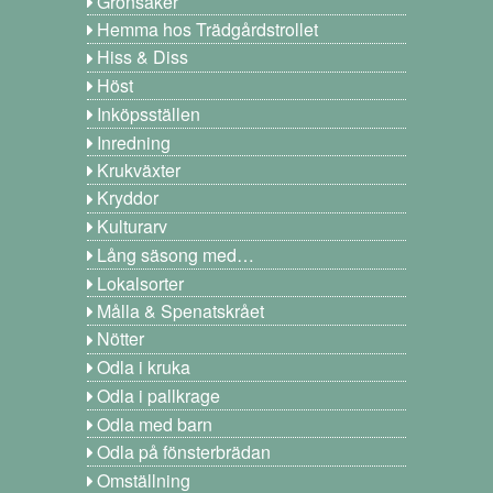
Grönsaker
Hemma hos Trädgårdstrollet
Hiss & Diss
Höst
Inköpsställen
Inredning
Krukväxter
Kryddor
Kulturarv
Lång säsong med…
Lokalsorter
Målla & Spenatskrået
Nötter
Odla i kruka
Odla i pallkrage
Odla med barn
Odla på fönsterbrädan
Omställning