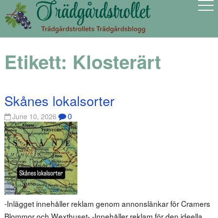
Etikett:
Klosterärt
Skånes lokalsorter
0
June 10, 2026
-Inlägget innehåller reklam genom annonslänkar för Cramers
Blommor och Wexthuset- -Innehåller reklam för den ideella