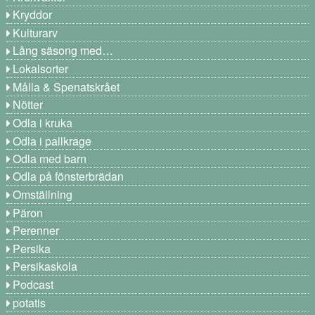
Kryddor
Kulturarv
Lång säsong med…
Lokalsorter
Målla & Spenatskrået
Nötter
Odla i kruka
Odla i pallkrage
Odla med barn
Odla på fönsterbrädan
Omställning
Päron
Perenner
Persika
Persikaskola
Podcast
potatis