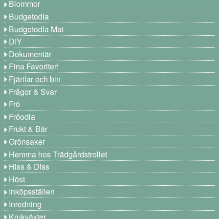
Blommor
Budgetodla
Budgetodla Mat
DIY
Dokumentär
Fina Favoriter!
Fjärilar och bin
Frågor & Svar
Frö
Fröodla
Frukt & Bär
Grönsaker
Hemma hos Trädgårdstrollet
Hiss & Diss
Höst
Inköpsställen
Inredning
Krukväxter