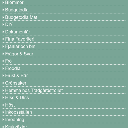
Blommor
Budgetodla
Budgetodla Mat
DIY
Dokumentär
Fina Favoriter!
Fjärilar och bin
Frågor & Svar
Frö
Fröodla
Frukt & Bär
Grönsaker
Hemma hos Trädgårdstrollet
Hiss & Diss
Höst
Inköpsställen
Inredning
Krukväxter