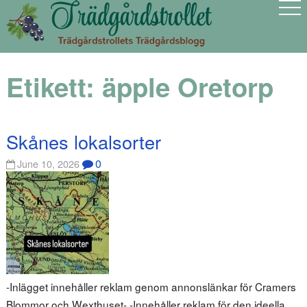
Etikett:
äpple Oretorp
Skånes lokalsorter
0
June 10, 2026
-Inlägget innehåller reklam genom annonslänkar för Cramers
Blommor och Wexthuset- -Innehåller reklam för den ideella