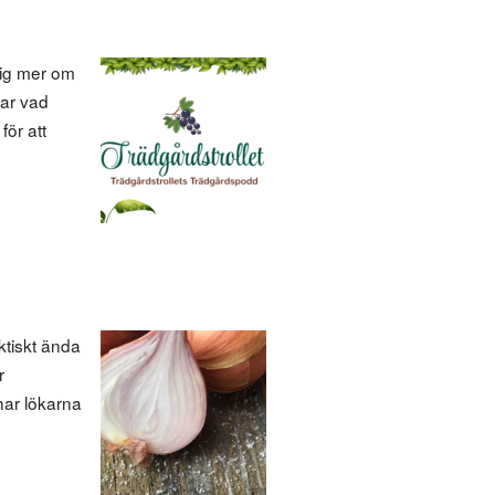
 mig mer om
tar vad
för att
ktiskt ända
r
har lökarna