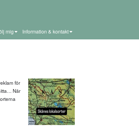
ölj mig
Information & kontakt
eklam för
 hitta… När
sorterna