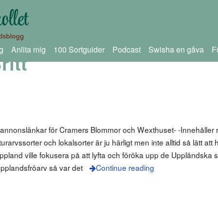
g
Anlita mig
100 Sortguider
Podcast
Swisha en gåva
F
ritt
 annonslänkar för Cramers Blommor och Wexthuset- -Innehåller r
arvssorter och lokalsorter är ju härligt men inte alltid så lätt att
pland ville fokusera på att lyfta och föröka upp de Uppländska 
pplandsfröarv så var det
Continue reading