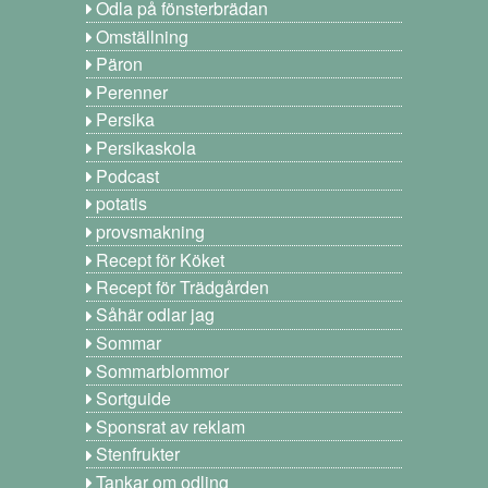
Odla på fönsterbrädan
Omställning
Päron
Perenner
Persika
Persikaskola
Podcast
potatis
provsmakning
Recept för Köket
Recept för Trädgården
Såhär odlar jag
Sommar
Sommarblommor
Sortguide
Sponsrat av reklam
Stenfrukter
Tankar om odling