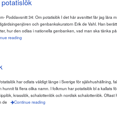
potatislök
om- Poddavsnitt 34: Om potatislök I det här avsnittet får jag lära
rädgårdsingenjören och genbankskuratorn Erik de Vahl. Han berät
orter, hur den odlas i nationella genbanken, vad man ska tänka på 
inue reading
k
atislök har odlats väldigt länge i Sverige för självhushållning, fa
hunnit få flera olika namn. I folkmun har potatislök bl a kallats fö
nipplök, krasslök, schalottenlök och nordisk schalottenlök. Oftast 
en de
Continue reading