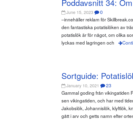
Poddavsnitt 34: Om 
0
June 15, 2023
–innehåller reklam för Skillbreak.c
den fantastiska potatislöken av t
potatislök är för något, om olika s
lyckas med lagringen och
Cont
Sortguide: Potatislö
23
January 10, 2021
Gammal goding från vikingatiden Pot
sen vikingatiden, och har med tiden 
Jakobslök, Johannislök, klyftlök, k
gått i arv och getts namn efter ort