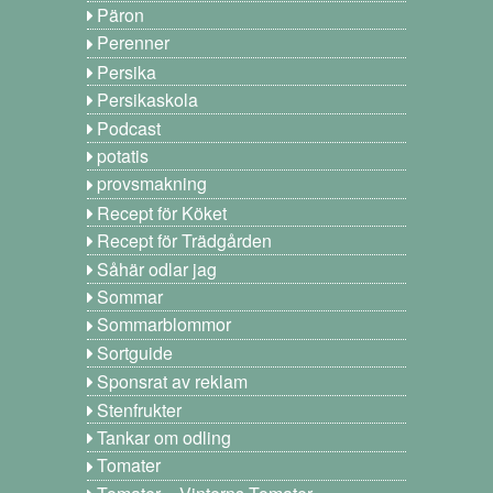
Päron
Perenner
Persika
Persikaskola
Podcast
potatis
provsmakning
Recept för Köket
Recept för Trädgården
Såhär odlar jag
Sommar
Sommarblommor
Sortguide
Sponsrat av reklam
Stenfrukter
Tankar om odling
Tomater