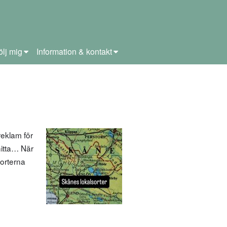
ölj mig
Information & kontakt
eklam för
 hitta… När
sorterna