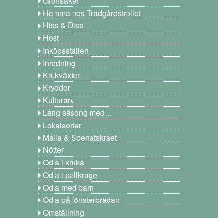
Grönsaker
Hemma hos Trädgårdstrollet
Hiss & Diss
Höst
Inköpsställen
Inredning
Krukväxter
Kryddor
Kulturarv
Lång säsong med…
Lokalsorter
Målla & Spenatskrået
Nötter
Odla i kruka
Odla i pallkrage
Odla med barn
Odla på fönsterbrädan
Omställning