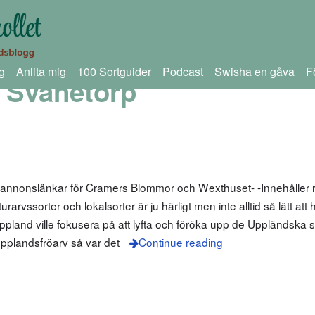
g
Anlita mig
100 Sortguider
Podcast
Swisha en gåva
F
 Svanetorp
 annonslänkar för Cramers Blommor och Wexthuset- -Innehåller r
arvssorter och lokalsorter är ju härligt men inte alltid så lätt att
pland ville fokusera på att lyfta och föröka upp de Uppländska 
pplandsfröarv så var det
Continue reading